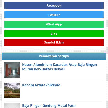
Facebook
Twitter
WhatsApp
Line
Sundul Iklan
Penawaran Serupa
Kusen Aluminium Kaca dan Atap Baja Ringan
Murah Berkualitas Bekasi
Kanopi Artateknikindo
Baja Ringan Genteng Metal Pasir