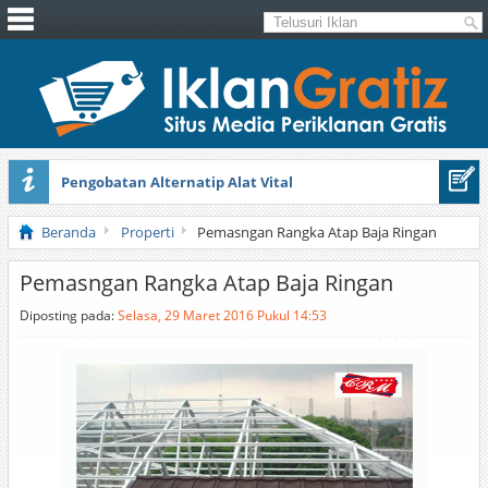
Pengobatan Alternatip Alat Vital
Pita Cantik Pesona
Beranda
Properti
Pemasngan Rangka Atap Baja Ringan
Pemasngan Rangka Atap Baja Ringan
Diposting pada:
Selasa, 29 Maret 2016 Pukul 14:53