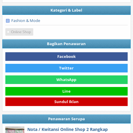
Kategori & Label
Fashion & Mode
Online Shop
Bagikan Penawaran
Facebook
Twitter
WhatsApp
Line
Sundul Iklan
Penawaran Serupa
Nota / Kwitansi Online Shop 2 Rangkap