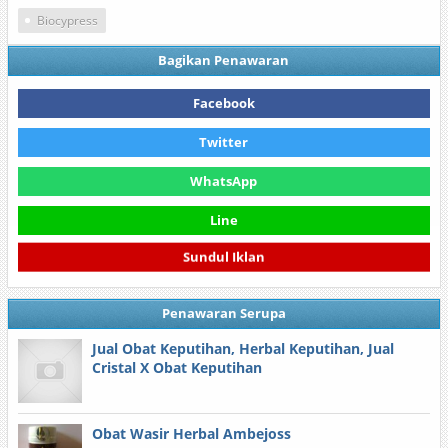
Biocypress
Bagikan Penawaran
Facebook
Twitter
WhatsApp
Line
Sundul Iklan
Penawaran Serupa
Jual Obat Keputihan, Herbal Keputihan, Jual
Cristal X Obat Keputihan
Obat Wasir Herbal Ambejoss