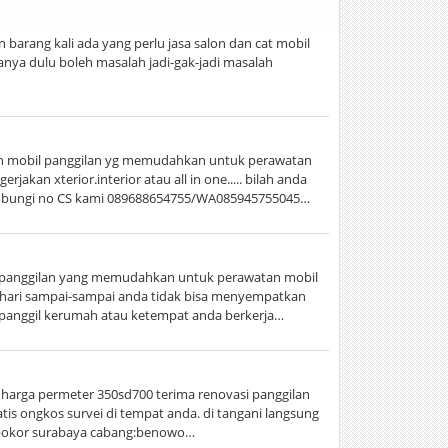
 barang kali ada yang perlu jasa salon dan cat mobil
anya dulu boleh masalah jadi-gak-jadi masalah
lon mobil panggilan yg memudahkan untuk perawatan
jakan xterior.interior atau all in one..... bilah anda
 hubungi no CS kami 089688654755/WA085945755045…
l panggilan yang memudahkan untuk perawatan mobil
ri-hari sampai-sampai anda tidak bisa menyempatkan
 panggil kerumah atau ketempat anda berkerja…
. harga permeter 350sd700 terima renovasi panggilan
atis ongkos survei di tempat anda. di tangani langsung
libokor surabaya cabang:benowo…