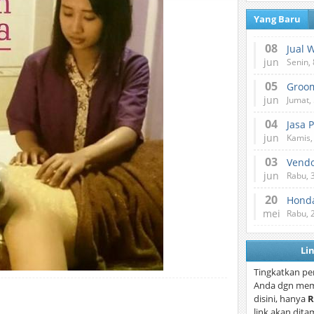
Yang Baru
08
Jual 
jun
Senin, 
05
jun
Jumat, 
04
Jasa 
jun
Kamis,
03
Vend
jun
Rabu, 
20
Honda
mei
Rabu, 
Li
Tingkatkan pe
Anda dgn mem
disini, hanya
R
link akan dita