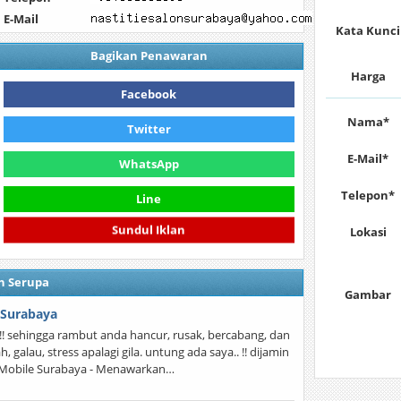
E-Mail
Kata Kunci
Bagikan Penawaran
Harga
Facebook
Nama*
Twitter
E-Mail*
WhatsApp
Telepon*
Line
Lokasi
Sundul Iklan
n Serupa
Gambar
 Surabaya
! sehingga rambut anda hancur, rusak, bercabang, dan
galau, stress apalagi gila. untung ada saya.. !! dijamin
n Mobile Surabaya - Menawarkan…