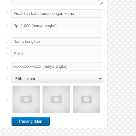
:
:
:
:
:
:
: