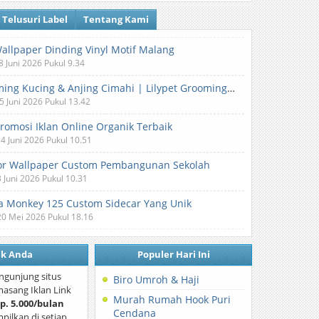
Telusuri Label
Tentang Kami
Wallpaper Dinding Vinyl Motif Malang
8 Juni 2026 Pukul 9.34
Grooming Kucing & Anjing Cimahi | Lilypet Grooming & Pet Hotel
5 Juni 2026 Pukul 13.42
Promosi Iklan Online Organik Terbaik
 4 Juni 2026 Pukul 10.51
or Wallpaper Custom Pembangunan Sekolah
3 Juni 2026 Pukul 10.31
 Monkey 125 Custom Sidecar Yang Unik
20 Mei 2026 Pukul 18.16
nk Anda
Populer Hari Ini
ngunjung situs
Biro Umroh & Haji
asang Iklan Link
Murah Rumah Hook Puri
p. 5.000/bulan
Cendana
mpilkan di setiap