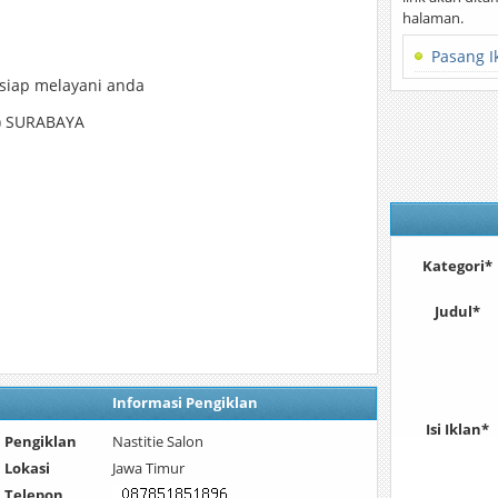
halaman.
Pasang I
siap melayani anda
a) SURABAYA
Kategori*
Judul*
Informasi Pengiklan
Isi Iklan*
Pengiklan
Nastitie Salon
Lokasi
Jawa Timur
Telepon