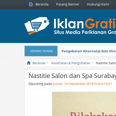
Beranda
Pasang Banner
Hubungi Kami
Pengobatan Alternatip Alat Vita
SEDANG TAYANG
Pita Cantik Pesona
Diterbitkan pada
Beranda
Kesehatan & Pengobatan
Nastitie Sal
Nastitie Salon dan Spa Suraba
Diposting pada:
Jumat, 14 September 2018 Pukul 14:21