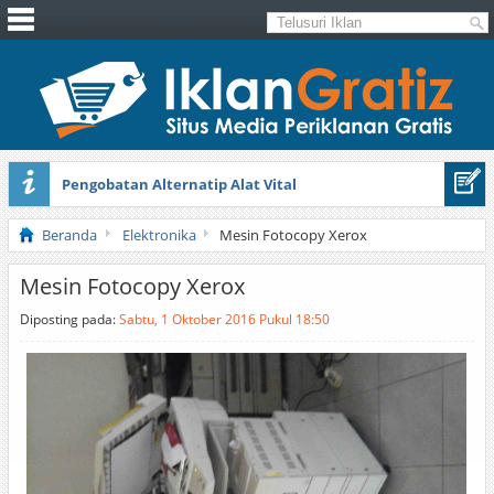
Pengobatan Alternatip Alat Vital
Pita Cantik Pesona
Beranda
Elektronika
Mesin Fotocopy Xerox
Mesin Fotocopy Xerox
Diposting pada:
Sabtu, 1 Oktober 2016 Pukul 18:50