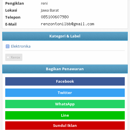
Pengiklan
reni
Lokasi
Jawa Barat
Telepon
E-Mail
Kategori & Label
Elektronika
Xerox
Bagikan Penawaran
Facebook
Twitter
WhatsApp
Line
Sundul Iklan