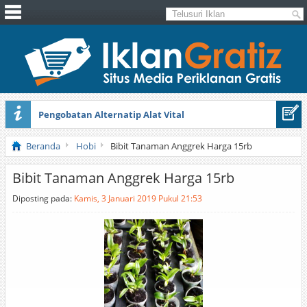
Pengobatan Alternatip Alat Vital
Pita Cantik Pesona
Beranda
Hobi
Bibit Tanaman Anggrek Harga 15rb
Bibit Tanaman Anggrek Harga 15rb
Diposting pada:
Kamis, 3 Januari 2019 Pukul 21:53