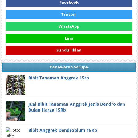
Facebook
Twitter
WhatsApp
Line
Sundul Iklan
Penawaran Serupa
Bibit Tanaman Anggrek 15rb
Jual Bibit Tanaman Anggrek Jenis Dendro dan
Bulan Harga 15Rb
Bibit Anggrek Dendrobium 15Rb