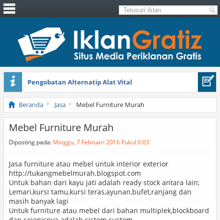
Pengobatan Alternatip Alat Vital
Pita Cantik Pesona
Beranda
Jasa
Mebel Furniture Murah
Mebel Furniture Murah
Diposting pada:
Minggu, 7 Februari 2016 Pukul 0:03
Jasa furniture atau mebel untuk interior exterior
http://tukangmebelmurah.blogspot.com
Untuk bahan dari kayu jati adalah ready stock antara lain;
Lemari,kursi tamu,kursi teras,ayunan,bufet,ranjang dan
masih banyak lagi
Untuk furniture atau mebel dari bahan multiplek,blockboard
dan sejenisnya adalah sistem custom