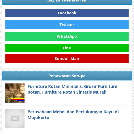
Bagikan Penawaran
Facebook
Twitter
WhatsApp
Line
Sundul Iklan
Penawaran Serupa
Furniture Rotan Minimalis, Grosir Furniture
Rotan, Furniture Rotan Sintetis Murah
Perusahaan Mebel dan Pertukangan Kayu di
Mojokerto