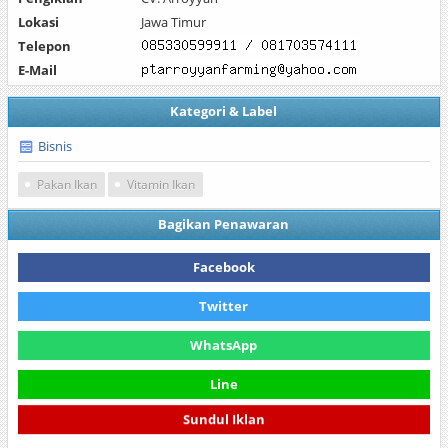
Lokasi
Jawa Timur
Telepon
E-Mail
Kategori & Label
Bisnis
Pakan Ikan
Vitamin Ikan
Bagikan Penawaran
Facebook
Twitter
WhatsApp
Line
Sundul Iklan