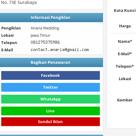
 No. 73E Surabaya
Kata Kunci
Informasi Pengiklan
Harga
Pengiklan
Anaria Wedding
Lokasi
Jawa Timur
Nama*
Telepon
E-Mail
E-Mail*
Bagikan Penawaran
Telepon*
Facebook
Lokasi
Twitter
WhatsApp
Gambar
Line
Sundul Iklan