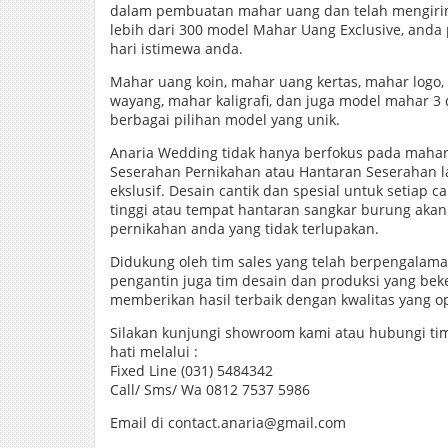
dalam pembuatan mahar uang dan telah mengirim
lebih dari 300 model Mahar Uang Exclusive, anda
hari istimewa anda.
Mahar uang koin, mahar uang kertas, mahar logo
wayang, mahar kaligrafi, dan juga model mahar 3 
berbagai pilihan model yang unik.
Anaria Wedding tidak hanya berfokus pada maha
Seserahan Pernikahan atau Hantaran Seserahan l
ekslusif. Desain cantik dan spesial untuk setiap c
tinggi atau tempat hantaran sangkar burung aka
pernikahan anda yang tidak terlupakan.
Didukung oleh tim sales yang telah berpengala
pengantin juga tim desain dan produksi yang bek
memberikan hasil terbaik dengan kwalitas yang op
Silakan kunjungi showroom kami atau hubungi 
hati melalui :
Fixed Line (031) 5484342
Call/ Sms/ Wa 0812 7537 5986
Email di contact.anaria@gmail.com