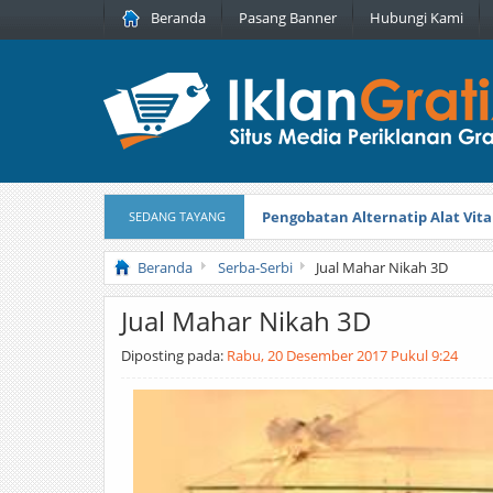
Beranda
Pasang Banner
Hubungi Kami
Pengobatan Alternatip Alat Vita
SEDANG TAYANG
Pita Cantik Pesona
Diterbitkan pada
Beranda
Serba-Serbi
Jual Mahar Nikah 3D
Jual Mahar Nikah 3D
Diposting pada:
Rabu, 20 Desember 2017 Pukul 9:24