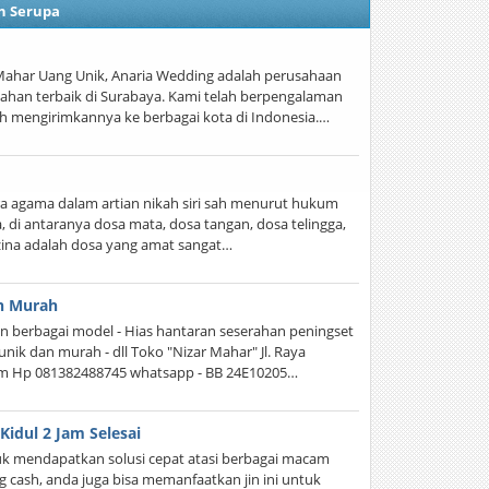
n Serupa
Mahar Uang Unik, Anaria Wedding adalah perusahaan
han terbaik di Surabaya. Kami telah berpengalaman
 mengirimkannya ke berbagai kota di Indonesia.…
ara agama dalam artian nikah siri sah menurut hukum
 di antaranya dosa mata, dosa tangan, dosa telingga,
a zina adalah dosa yang amat sangat…
n Murah
n berbagai model - Hias hantaran seserahan peningset
nik dan murah - dll Toko "Nizar Mahar" Jl. Raya
tim Hp 081382488745 whatsapp - BB 24E10205…
Kidul 2 Jam Selesai
uk mendapatkan solusi cepat atasi berbagai macam
 cash, anda juga bisa memanfaatkan jin ini untuk