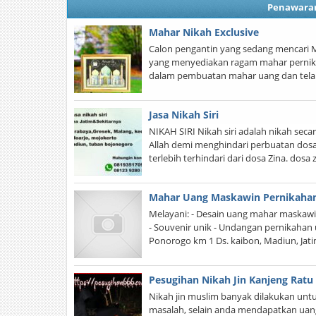
Penawara
Mahar Nikah Exclusive
Calon pengantin yang sedang mencari 
yang menyediakan ragam mahar pernika
dalam pembuatan mahar uang dan telah
Jasa Nikah Siri
NIKAH SIRI Nikah siri adalah nikah sec
Allah demi menghindari perbuatan dosa,
terlebih terhindari dari dosa Zina. dos
Mahar Uang Maskawin Pernikaha
Melayani: - Desain uang mahar maskawi
- Souvenir unik - Undangan pernikahan u
Ponorogo km 1 Ds. kaibon, Madiun, Ja
Pesugihan Nikah Jin Kanjeng Ratu 
Nikah jin muslim banyak dilakukan unt
masalah, selain anda mendapatkan uang