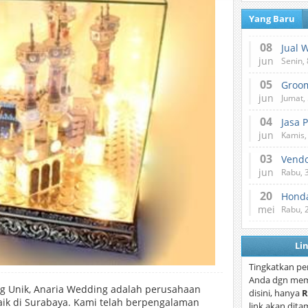
Yang Baru
08
Jual 
jun
Senin, 
05
jun
Jumat, 
04
Jasa 
jun
Kamis,
03
Vend
jun
Rabu, 
20
Honda
mei
Rabu, 
Li
Tingkatkan pe
Anda dgn mem
g Unik, Anaria Wedding adalah perusahaan
disini, hanya
R
ik di Surabaya. Kami telah berpengalaman
link akan dita