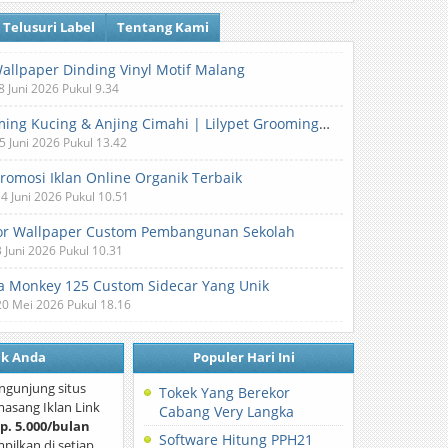
Telusuri Label
Tentang Kami
Wallpaper Dinding Vinyl Motif Malang
8 Juni 2026 Pukul 9.34
Grooming Kucing & Anjing Cimahi | Lilypet Grooming & Pet Hotel
5 Juni 2026 Pukul 13.42
Promosi Iklan Online Organik Terbaik
 4 Juni 2026 Pukul 10.51
or Wallpaper Custom Pembangunan Sekolah
3 Juni 2026 Pukul 10.31
 Monkey 125 Custom Sidecar Yang Unik
20 Mei 2026 Pukul 18.16
nk Anda
Populer Hari Ini
ngunjung situs
Tokek Yang Berekor
asang Iklan Link
Cabang Very Langka
p. 5.000/bulan
Software Hitung PPH21
mpilkan di setiap