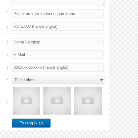
:
:
:
:
:
:
: