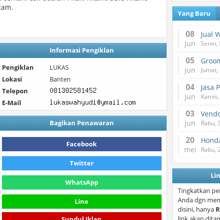
tam.
Yang Baru
08
Jual 
jun
Senin, 
Informasi Pengiklan
05
Pengiklan
LUKAS
jun
Jumat, 
Lokasi
Banten
04
Jasa 
Telepon
jun
Kamis,
E-Mail
03
Vend
Bagikan Penawaran
jun
Rabu, 
20
Honda
Facebook
mei
Rabu, 
Twitter
Li
WhatsApp
Tingkatkan pe
Anda dgn mem
Line
disini, hanya
R
link akan dita
Sundul Iklan