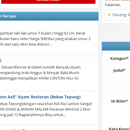
halaman.
Pasang I
n Serupa
mbar! laki laki umur 7 bulan ( tinggi 62 cm. berat
7 bulan baru nelor harga 500ribu! yang anakan umur 2
ih dari satu ekor bisa diskon!…
Kategori*
)
Satuan/Ekoran & Dalam Jumlah Banyak (Ayam
Judul*
k Mengandung Arak,Anggur & Minyak Babi,Murni
Sehingga menjadikan AYAM CANTON ASLI ini
ton Asli" Ayam Restoran (Bebas Tepung)
Isi Iklan*
bas Tepung)dengan rasa khas Asli Ala Canton Sangat
KAN SIANG & MAKAN MALAM Pesanan Minimal 2 Ekor
ong jadi 12 Bagian)Artinya Bisa untuk…
Kata Kunci