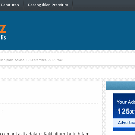
Peraturan
Pasang Iklan Premium
tkan pada, Selasa, 19 September, 2017, 7:40
n pada, Rabu, 6 Januari, 2016, 22:16
 :
 cemani asli adalah : Kaki hitam, bulu hitam,