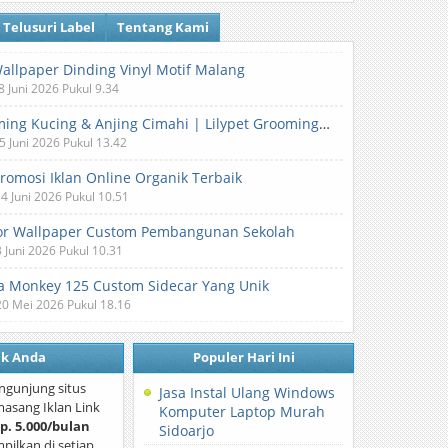
Telusuri Label
Tentang Kami
Wallpaper Dinding Vinyl Motif Malang
8 Juni 2026 Pukul 9.34
Grooming Kucing & Anjing Cimahi | Lilypet Grooming & Pet Hotel
5 Juni 2026 Pukul 13.42
Promosi Iklan Online Organik Terbaik
 4 Juni 2026 Pukul 10.51
or Wallpaper Custom Pembangunan Sekolah
3 Juni 2026 Pukul 10.31
 Monkey 125 Custom Sidecar Yang Unik
20 Mei 2026 Pukul 18.16
nk Anda
Populer Hari Ini
ngunjung situs
Jasa Instal Ulang Windows
asang Iklan Link
Komputer Laptop Murah
p. 5.000/bulan
Sidoarjo
mpilkan di setiap