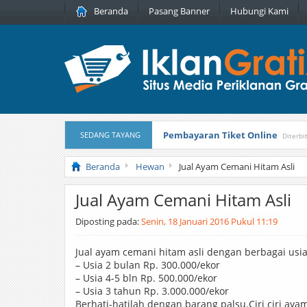
Beranda
Pasang Banner
Hubungi Kami
Pembayaran Tiket Online
SEDANG TAYANG
Diterbi
Masker Sprilulina Tiens
Diterbitka
Beranda
Hewan
Jual Ayam Cemani Hitam Asli
Jual Ayam Cemani Hitam Asli
Diposting pada:
Senin, 18 Januari 2016 Pukul 11:19
Jual ayam cemani hitam asli dengan berbagai usia
– Usia 2 bulan Rp. 300.000/ekor
– Usia 4-5 bln Rp. 500.000/ekor
– Usia 3 tahun Rp. 3.000.000/ekor
Berhati-hatilah dengan barang palsu.Ciri ciri ayam