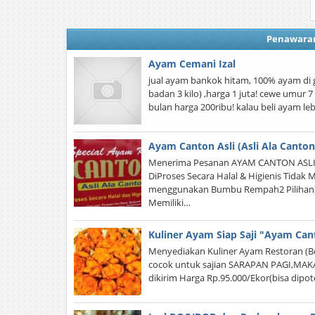
Penawara
Ayam Cemani Izal
jual ayam bankok hitam, 100% ayam di ga
badan 3 kilo) ,harga 1 juta! cewe umur 
bulan harga 200ribu! kalau beli ayam leb
Ayam Canton Asli (Asli Ala Canton
Menerima Pesanan AYAM CANTON ASLI 
DiProses Secara Halal & Higienis Tida
menggunakan Bumbu Rempah2 Pilihan)
Memiliki…
Kuliner Ayam Siap Saji "Ayam Can
Menyediakan Kuliner Ayam Restoran (Be
cocok untuk sajian SARAPAN PAGI,MA
dikirim Harga Rp.95.000/Ekor(bisa dipot