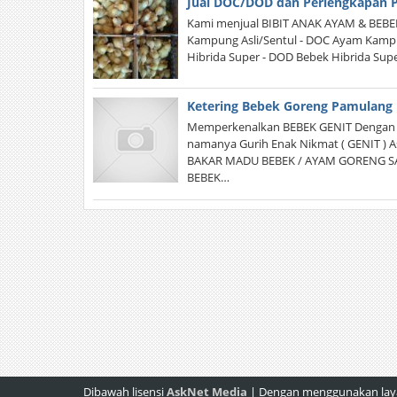
Jual DOC/DOD dan Perlengkapan 
Kami menjual BIBIT ANAK AYAM & BEB
Kampung Asli/Sentul - DOC Ayam Kampu
Hibrida Super - DOD Bebek Hibrida Sup
Ketering Bebek Goreng Pamulang
Memperkenalkan BEBEK GENIT Dengan 
namanya Gurih Enak Nikmat ( GENIT ) A
BAKAR MADU BEBEK / AYAM GORENG SA
BEBEK…
Dibawah lisensi
AskNet Media
| Dengan menggunakan layan