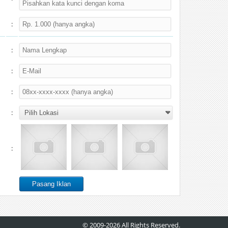
:
:
:
:
:
:
© 2009-2026 All Rights Reserved.