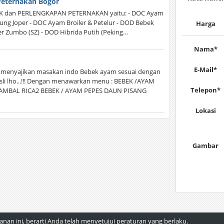
Peternakan Bogor
EK dan PERLENGKAPAN PETERNAKAN yaitu: - DOC Ayam
ng Joper - DOC Ayam Broiler & Petelur - DOD Bebek
Harga
er Zumbo (SZ) - DOD Hibrida Putih (Peking…
Nama*
E-Mail*
menyajikan masakan indo Bebek ayam sesuai dengan
sli lho...!!! Dengan menawarkan menu : BEBEK /AYAM
Telepon*
MBAL RICA2 BEBEK / AYAM PEPES DAUN PISANG
Lokasi
Gambar
an ini, berarti Anda telah menyetujui peraturan yang berlaku.