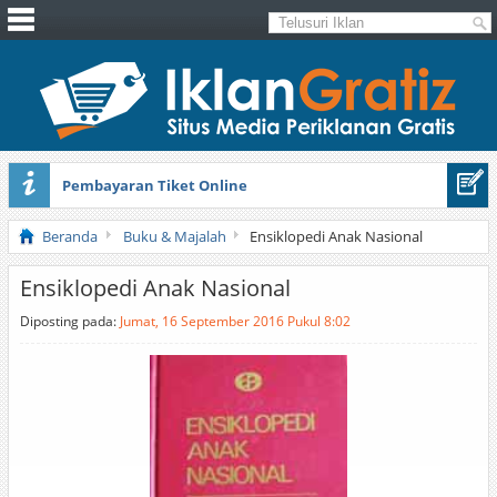
Pembayaran Tiket Online
Masker Sprilulina Tiens
Beranda
Buku & Majalah
Ensiklopedi Anak Nasional
Ensiklopedi Anak Nasional
Diposting pada:
Jumat, 16 September 2016 Pukul 8:02