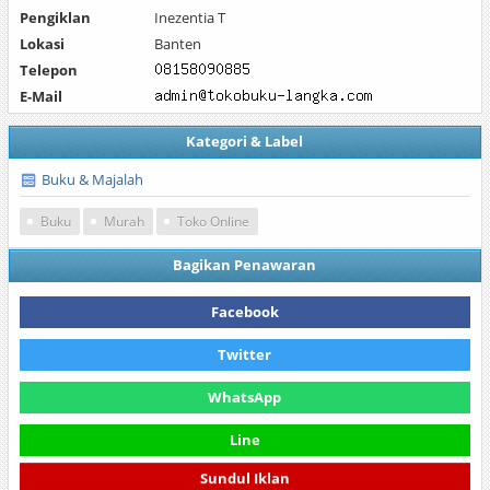
Pengiklan
Inezentia T
Lokasi
Banten
Telepon
E-Mail
Kategori & Label
Buku & Majalah
Buku
Murah
Toko Online
Bagikan Penawaran
Facebook
Twitter
WhatsApp
Line
Sundul Iklan