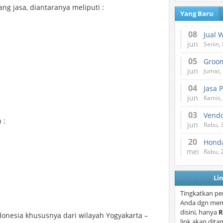
g jasa, diantaranya meliputi :
Yang Baru
08
Jual 
jun
Senin, 
05
jun
Jumat, 
04
Jasa 
jun
Kamis,
03
Vend
 :
jun
Rabu, 
20
Honda
mei
Rabu, 
Li
Tingkatkan pe
Anda dgn mem
disini, hanya
R
donesia khususnya dari wilayah Yogyakarta –
link akan dita