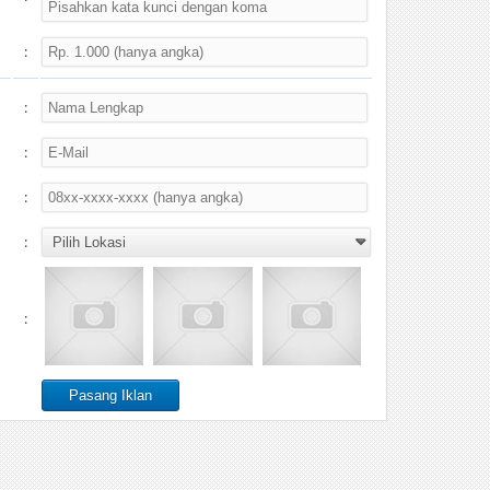
:
:
:
:
:
: