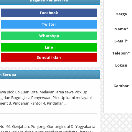
Bagikan Penawaran
Facebook
Harga
Twitter
Nama*
WhatsApp
E-Mail*
Line
Telepon*
Sundul Iklan
Lokasi
n Serupa
Gambar
ewa pick Up Luar Kota. Melayani area sewa Pick up
ng dan Bogor. Jasa Penyewaan Pick Up kami melayani :
ment 3. Pindahan kantor 4. Pindahan…
o. 46, Genjahan, Ponjong, Gunungkidul DI.Yogyakarta