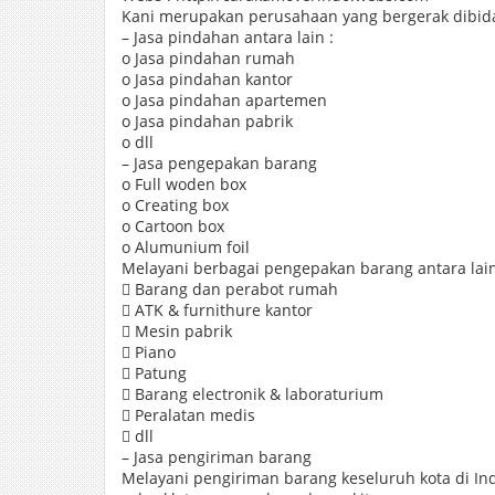
Kani merupakan perusahaan yang bergerak dibidan
– Jasa pindahan antara lain :
o Jasa pindahan rumah
o Jasa pindahan kantor
o Jasa pindahan apartemen
o Jasa pindahan pabrik
o dll
– Jasa pengepakan barang
o Full woden box
o Creating box
o Cartoon box
o Alumunium foil
Melayani berbagai pengepakan barang antara lain
 Barang dan perabot rumah
 ATK & furnithure kantor
 Mesin pabrik
 Piano
 Patung
 Barang electronik & laboraturium
 Peralatan medis
 dll
– Jasa pengiriman barang
Melayani pengiriman barang keseluruh kota di In