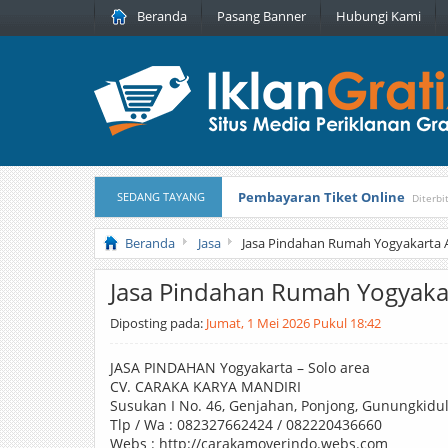
Beranda
Pasang Banner
Hubungi Kami
Pembayaran Tiket Online
SEDANG TAYANG
Diterbi
Masker Sprilulina Tiens
Diterbitka
Beranda
Jasa
Jasa Pindahan Rumah Yogyakarta 
Jasa Pindahan Rumah Yogyakar
Diposting pada:
Jumat, 1 Mei 2026 Pukul 18:42
JASA PINDAHAN Yogyakarta – Solo area
CV. CARAKA KARYA MANDIRI
Susukan I No. 46, Genjahan, Ponjong, Gunungkidul
Tlp / Wa : 082327662424 / 082220436660
Webs : http://carakamoverindo.webs.com