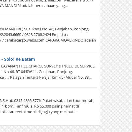
24 Email to : budimovers@gmail.com Website : http: / /
YA MANDIRI adalah perusahaan yang…
 MANDIRI ) Susukan I No. 46, Genjahan, Ponjong,
2.2043.6660 / 0823.2766.2424 Email to :
: / / carakacargo.webs.com CARAKA MOVERINDO adalah
 - Solo) Ke Batam
LAYANAN FREE CHARGE SURVEY & INCLUIDE SERVICE.
 No 46, RT 04 RW 11, Genjahan, Ponjong,
e : Jl. Palagan Tentara Pelajar km 7,5 -Mudal No. 88…
.Hub.0815 4866 8776. Paket wisata dan tour murah,
ir+bbm. Tarif mulai Rp 65.000 paling hemat di
il atau rental mobil di Jogja yang meliputi…