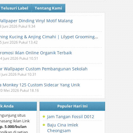
Telusuri Label
Tentang Kami
Wallpaper Dinding Vinyl Motif Malang
8 Juni 2026 Pukul 9.34
Grooming Kucing & Anjing Cimahi | Lilypet Grooming & Pet Hotel
5 Juni 2026 Pukul 13.42
Promosi Iklan Online Organik Terbaik
 4 Juni 2026 Pukul 10.51
or Wallpaper Custom Pembangunan Sekolah
3 Juni 2026 Pukul 10.31
 Monkey 125 Custom Sidecar Yang Unik
20 Mei 2026 Pukul 18.16
nk Anda
Populer Hari Ini
ngunjung situs
Jam Tangan Fossil D012
asang Iklan Link
Baju Cina Imlek
p. 5.000/bulan
Cheongsam
mpilkan di setiap