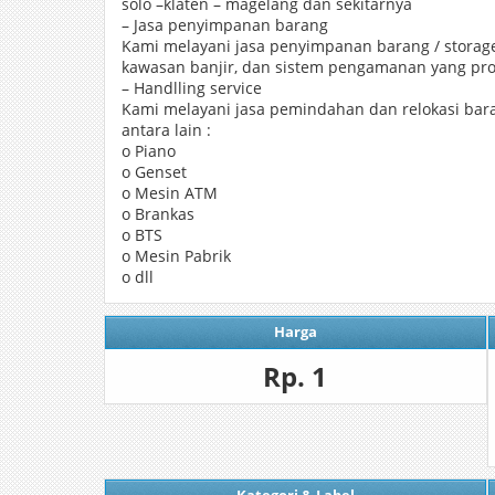
solo –klaten – magelang dan sekitarnya
– Jasa penyimpanan barang
Kami melayani jasa penyimpanan barang / storage 
kawasan banjir, dan sistem pengamanan yang pr
– Handlling service
Kami melayani jasa pemindahan dan relokasi bar
antara lain :
o Piano
o Genset
o Mesin ATM
o Brankas
o BTS
o Mesin Pabrik
o dll
Harga
Rp. 1