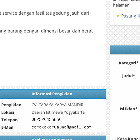
halaman.
service dengan fasilitas gedung jauh dari
Pasang I
o
ang barang dengan dimensi besar dan berat
Kategori*
Judul*
Informasi Pengiklan
Pengiklan
CV. CARAKA KARYA MANDIRI
Isi Iklan*
Lokasi
Daerah Istimewa Yogyakarta
Telepon
E-Mail
Kata Kunci