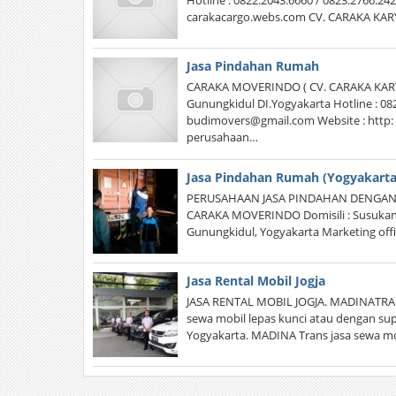
Hotline : 0822.2043.6660 / 0823.2766.24
carakacargo.webs.com CV. CARAKA KAR
Jasa Pindahan Rumah
CARAKA MOVERINDO ( CV. CARAKA KARYA
Gunungkidul DI.Yogyakarta Hotline : 082
budimovers@gmail.com Website : http
perusahaan…
Jasa Pindahan Rumah (Yogyakarta
PERUSAHAAN JASA PINDAHAN DENGAN 
CARAKA MOVERINDO Domisili : Susukan I
Gunungkidul, Yogyakarta Marketing offic
Jasa Rental Mobil Jogja
JASA RENTAL MOBIL JOGJA. MADINATRANS
sewa mobil lepas kunci atau dengan sup
Yogyakarta. MADINA Trans jasa sewa mob