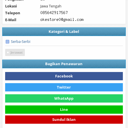
Lokasi
Jawa Tengah
Telepon
E-Mail
Kategori & Label
Serba-Serbi
Jerawat
Bagikan Penawaran
Facebook
Twitter
WhatsApp
Line
Sundul Iklan