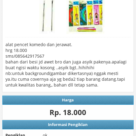
alat pencet komedo dan jerawat.
hrg 18.000
sms/085642917567
bahan dari besi jd awet bro dan juga asyik pakenya.apalagi
buat ngisi waktu kosong ..asyik bgt..hihihihi
nb:untuk background(gambar dikertasnya) nggak mesti
ya.itu cuma covernya aja yg beda2 tiap barang datang.tapi
untuk kwalitas barang,, bahan dll tetap sama.
Harga
Rp. 18.000
Informasi Pengiklan
Pengiklan
ok