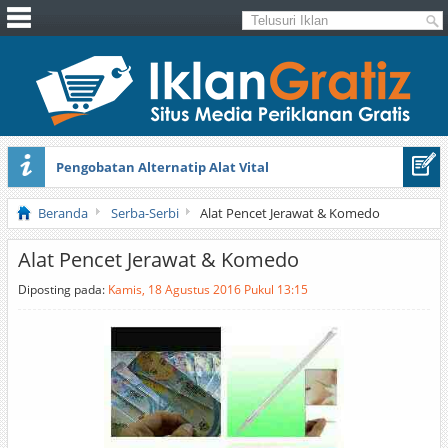
Pengobatan Alternatip Alat Vital
Pita Cantik Pesona
Beranda
Serba-Serbi
Alat Pencet Jerawat & Komedo
Alat Pencet Jerawat & Komedo
Diposting pada:
Kamis, 18 Agustus 2016 Pukul 13:15