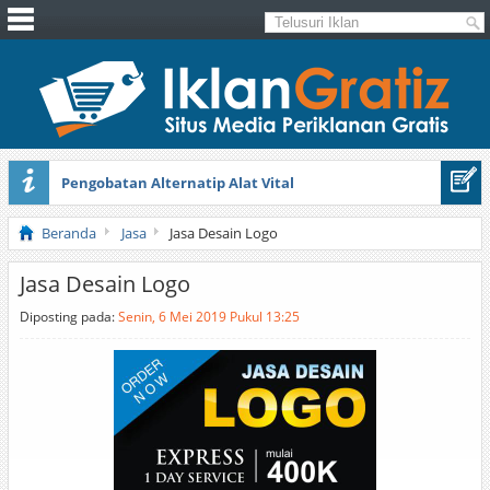
Pengobatan Alternatip Alat Vital
Pita Cantik Pesona
Beranda
Jasa
Jasa Desain Logo
Jasa Desain Logo
Diposting pada:
Senin, 6 Mei 2019 Pukul 13:25