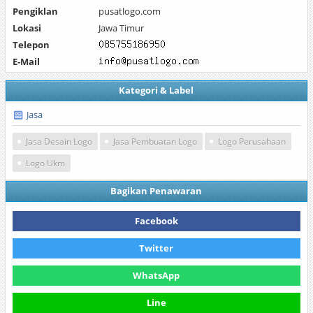
Pengiklan
pusatlogo.com
Lokasi
Jawa Timur
Telepon
E-Mail
Kategori & Label
Jasa
Jasa Desain Logo
Jasa Pembuatan Logo
Logo Perusahaan
Logo Ukm
Bagikan Penawaran
Facebook
Twitter
WhatsApp
Line