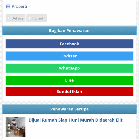
Properti
Bekasi
Rumah
Bagikan Penawaran
Facebook
Twitter
WhatsApp
Line
Sundul Iklan
Penawaran Serupa
Dijual Rumah Siap Huni Murah Didaerah Elit