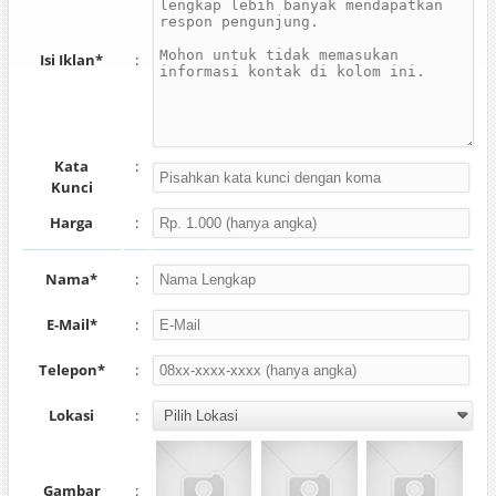
Isi Iklan*
:
Kata
:
Kunci
Harga
:
Nama*
:
E-Mail*
:
Telepon*
:
Lokasi
:
Gambar
: