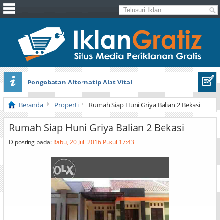
Pengobatan Alternatip Alat Vital
Pita Cantik Pesona
Beranda
Properti
Rumah Siap Huni Griya Balian 2 Bekasi
Rumah Siap Huni Griya Balian 2 Bekasi
Diposting pada:
Rabu, 20 Juli 2016 Pukul 17:43