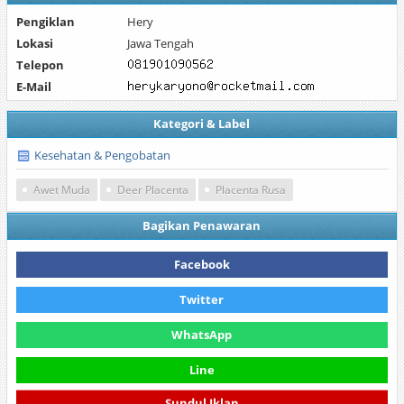
Pengiklan
Hery
Lokasi
Jawa Tengah
Telepon
E-Mail
Kategori & Label
Kesehatan & Pengobatan
Awet Muda
Deer Placenta
Placenta Rusa
Bagikan Penawaran
Facebook
Twitter
WhatsApp
Line