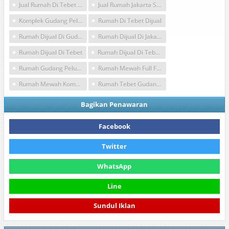
Jual Rumah Di Tebet Jakarta Selatan
Jual Rumah Jakarta Selatan
Komplek Gudang Peluru Tebet
Rumah Di Tebet Dijual
Rumah Dijual Di Gudang Peluru
Rumah Dijual Di Jakarta Selatan
Rumah Dijual Di Tebet
Rumah Dijual Di Tebet Jakarta Selatan
Rumah Gudang Peluru Jakarta Selatan
Rumah Mewah Full Furnished Di Tebet
Rumah Mewah Komplek Gudang Peluru Tebet
Rumah Tebet Gudang Peluru
Bagikan Penawaran
Facebook
Twitter
WhatsApp
Line
Sundul Iklan