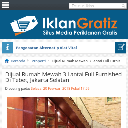
Pengobatan Alternatip Alat Vital
Pita Cantik Pesona
Beranda
Properti
Dijual Rumah Mewah 3 Lantai Full Furnished Di Tebet, Jakarta Selatan
Dijual Rumah Mewah 3 Lantai Full Furnished
Di Tebet, Jakarta Selatan
Diposting pada:
Selasa, 20 Februari 2018 Pukul 17:59