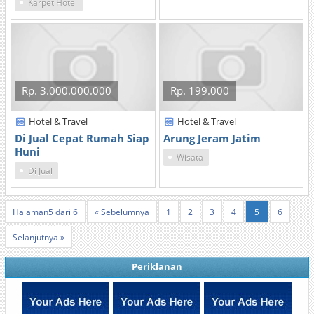
Karpet Hotel
Rp. 3.000.000.000
Rp. 199.000
Hotel & Travel
Hotel & Travel
Di Jual Cepat Rumah Siap
Arung Jeram Jatim
Huni
Wisata
Di Jual
Halaman5 dari 6
« Sebelumnya
1
2
3
4
5
6
Selanjutnya »
Periklanan