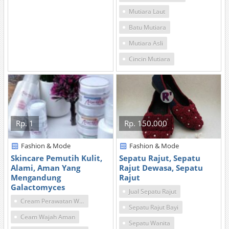
Mutiara Laut
Batu Mutiara
Mutiara Asli
Cincin Mutiara
Rp. 1
Rp. 150.000
Fashion & Mode
Fashion & Mode
Skincare Pemutih Kulit,
Sepatu Rajut, Sepatu
Alami, Aman Yang
Rajut Dewasa, Sepatu
Mengandung
Rajut
Galactomyces
Jual Sepatu Rajut
Cream Perawatan Wajah
Sepatu Rajut Bayi
Ceam Wajah Aman
Sepatu Wanita