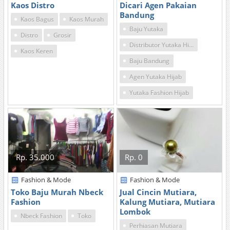
Kaos Distro
Dicari Agen Pakaian
Bandung
Kaos Bagus
Kaos Murah
Baju Yutaka
Distro
Grosir
Distributor Yutaka Hijab
Kaos Keren
Baju Bandung
Agen Yutaka Hijab
Yutaka Fashion Hijab
Rp. 35.000
Rp. 0
Fashion & Mode
Fashion & Mode
Toko Baju Murah Nbeck
Jual Cincin Mutiara,
Fashion
Kalung Mutiara, Mutiara
Lombok
Nbeck Fashion
Toko
Perhiasan Mutiara