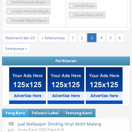
Krim Pemutih Wajah Bpom
Sandal Rajut
Cream Pemutih Wajah
Sepatu Rajut Unik
Pemutih Wajah Bpom
Halaman3 dari 23
« Sebelumnya
1
2
3
4
5
6
Selanjutnya »
Periklanan
Yang Baru
Telusuri Label
Tentang Kami
08
Jual Wallpaper Dinding Vinyl Motif Malang
jun
Senin, 8 Juni 2026 Pukul 9.34