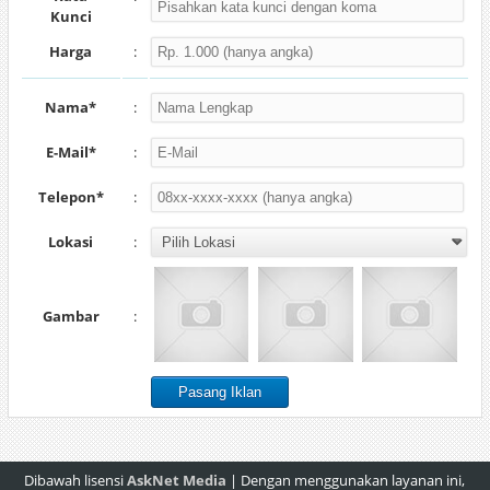
Kunci
Harga
:
Nama*
:
E-Mail*
:
Telepon*
:
Lokasi
:
Gambar
:
Dibawah lisensi
AskNet Media
| Dengan menggunakan layanan ini,