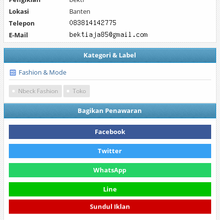
Lokasi
Banten
Telepon
E-Mail
Kategori & Label
Fashion & Mode
Nbeck Fashion
Toko
Bagikan Penawaran
Facebook
Twitter
WhatsApp
Line
Sundul Iklan