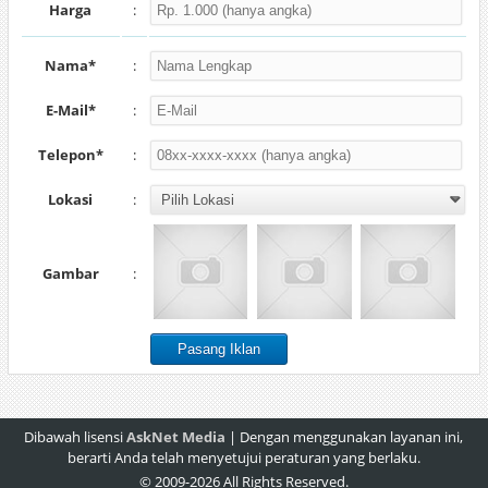
Harga
:
Nama*
:
E-Mail*
:
Telepon*
:
Lokasi
:
Gambar
:
Dibawah lisensi
AskNet Media
| Dengan menggunakan layanan ini,
berarti Anda telah menyetujui peraturan yang berlaku.
© 2009-2026 All Rights Reserved.