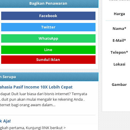
Bagikan Penawaran
Harga
Facebook
Twitter
Nama*
WhatsApp
E-Mail*
Line
Telepon*
Sundul Iklan
Lokasi
n Serupa
Gambar
ahasia Pasif Income 10X Lebih Cepat
a dapat Duit luar biasa dari bisnis internet? Ternyata
 duit pun akan mulai mengalir ke rekening Anda .
nternet bagi orang awam dalam…
 Aja!
ngkah pertama, Kunjungi lINK berikut >