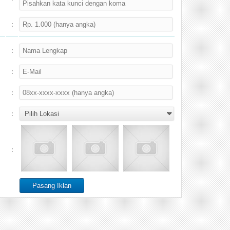
:
:
:
:
:
: