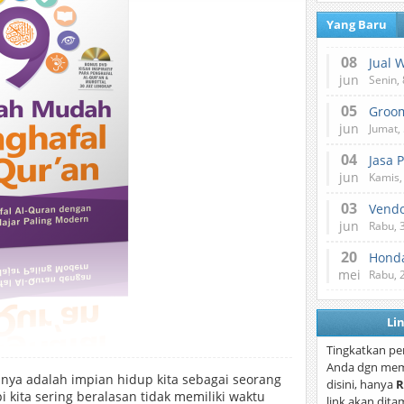
Yang Baru
08
Jual 
jun
Senin, 
05
jun
Jumat, 
04
Jasa 
jun
Kamis,
03
Vend
jun
Rabu, 
20
Honda
mei
Rabu, 
Li
Tingkatkan pe
Anda dgn mem
ya adalah impian hidup kita sebagai seorang
disini, hanya
R
 kita sering beralasan tidak memiliki waktu
link akan dita