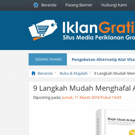
Beranda
Pasang Banner
Hubungi Kami
Pengobatan Alternatip Alat Vita
SEDANG TAYANG
Pita Cantik Pesona
Diterbitkan pada
Beranda
Buku & Majalah
9 Langkah Mudah Meng
9 Langkah Mudah Menghafal A
Diposting pada:
Jumat, 11 Maret 2016 Pukul 14:43