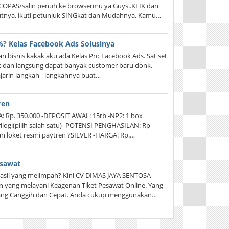
COPAS/salin penuh ke browsermu ya Guys..KLIK dan
kutnya, ikuti petunjuk SINGkat dan Mudahnya. Kamu…
%? Kelas Facebook Ads Solusinya
n bisnis kakak aku ada Kelas Pro Facebook Ads. Sat set
ok dan langsung dapat banyak customer baru donk.
arin langkah - langkahnya buat…
ren
 Rp. 350.000 -DEPOSIT AWAL: 15rb -NP2: 1 box
ilogi(pilih salah satu) -POTENSI PENGHASILAN: Rp
dan loket resmi paytren ?SILVER -HARGA: Rp.…
esawat
sil yang melimpah? Kini CV DIMAS JAYA SENTOSA
n yang melayani Keagenan Tiket Pesawat Online. Yang
ang Canggih dan Cepat. Anda cukup menggunakan…