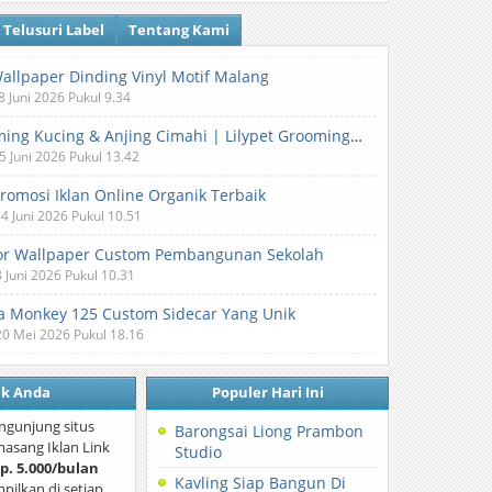
Telusuri Label
Tentang Kami
Wallpaper Dinding Vinyl Motif Malang
8 Juni 2026 Pukul 9.34
Grooming Kucing & Anjing Cimahi | Lilypet Grooming & Pet Hotel
5 Juni 2026 Pukul 13.42
Promosi Iklan Online Organik Terbaik
 4 Juni 2026 Pukul 10.51
or Wallpaper Custom Pembangunan Sekolah
3 Juni 2026 Pukul 10.31
 Monkey 125 Custom Sidecar Yang Unik
20 Mei 2026 Pukul 18.16
nk Anda
Populer Hari Ini
ngunjung situs
Barongsai Liong Prambon
asang Iklan Link
Studio
p. 5.000/bulan
Kavling Siap Bangun Di
mpilkan di setiap