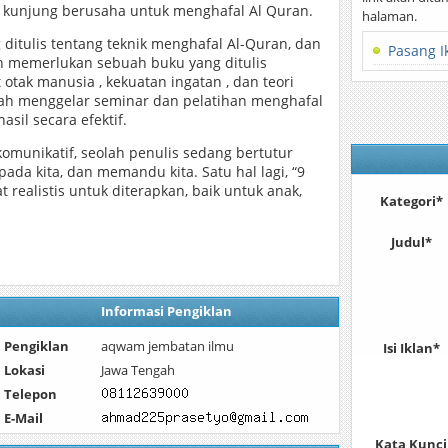
k kunjung berusaha untuk menghafal Al Quran.
halaman.
ditulis tentang teknik menghafal Al-Quran, dan
Pasang I
 memerlukan sebuah buku yang ditulis
otak manusia , kekuatan ingatan , dan teori
elah menggelar seminar dan pelatihan menghafal
sil secara efektif.
omunikatif, seolah penulis sedang bertutur
pada kita, dan memandu kita. Satu hal lagi, “9
 realistis untuk diterapkan, baik untuk anak,
Kategori*
Judul*
Informasi Pengiklan
Pengiklan
aqwam jembatan ilmu
Isi Iklan*
Lokasi
Jawa Tengah
Telepon
E-Mail
Kata Kunci