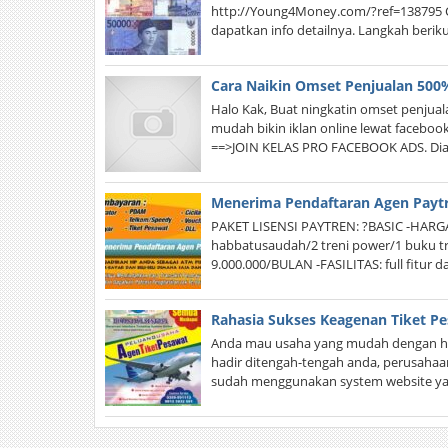
http://Young4Money.com/?ref=138795 
dapatkan info detailnya. Langkah beri
Cara Naikin Omset Penjualan 500
Halo Kak, Buat ningkatin omset penjuala
mudah bikin iklan online lewat facebo
==>JOIN KELAS PRO FACEBOOK ADS. Diaj
Menerima Pendaftaran Agen Payt
PAKET LISENSI PAYTREN: ?BASIC -HARGA:
habbatusaudah/2 treni power/1 buku tr
9.000.000/BULAN -FASILITAS: full fitur 
Rahasia Sukses Keagenan Tiket P
Anda mau usaha yang mudah dengan ha
hadir ditengah-tengah anda, perusahaa
sudah menggunakan system website y