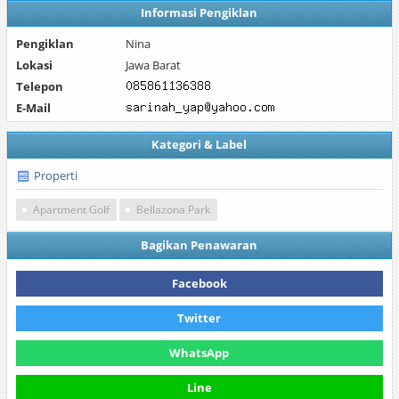
Informasi Pengiklan
Pengiklan
Nina
Lokasi
Jawa Barat
Telepon
E-Mail
Kategori & Label
Properti
Apartment Golf
Bellazona Park
Bagikan Penawaran
Facebook
Twitter
WhatsApp
Line