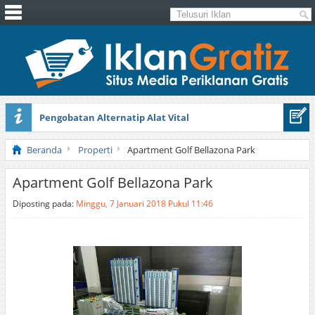
Pengobatan Alternatip Alat Vital
Pita Cantik Pesona
Beranda
Properti
Apartment Golf Bellazona Park
Apartment Golf Bellazona Park
Diposting pada:
Minggu, 7 Januari 2018 Pukul 11:46