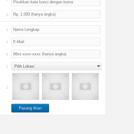
:
:
:
:
:
: