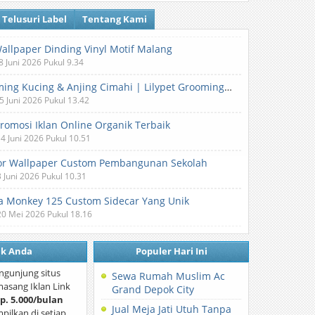
Telusuri Label
Tentang Kami
Wallpaper Dinding Vinyl Motif Malang
8 Juni 2026 Pukul 9.34
Grooming Kucing & Anjing Cimahi | Lilypet Grooming & Pet Hotel
5 Juni 2026 Pukul 13.42
Promosi Iklan Online Organik Terbaik
 4 Juni 2026 Pukul 10.51
or Wallpaper Custom Pembangunan Sekolah
3 Juni 2026 Pukul 10.31
 Monkey 125 Custom Sidecar Yang Unik
20 Mei 2026 Pukul 18.16
nk Anda
Populer Hari Ini
ngunjung situs
Sewa Rumah Muslim Ac
asang Iklan Link
Grand Depok City
p. 5.000/bulan
Jual Meja Jati Utuh Tanpa
mpilkan di setiap