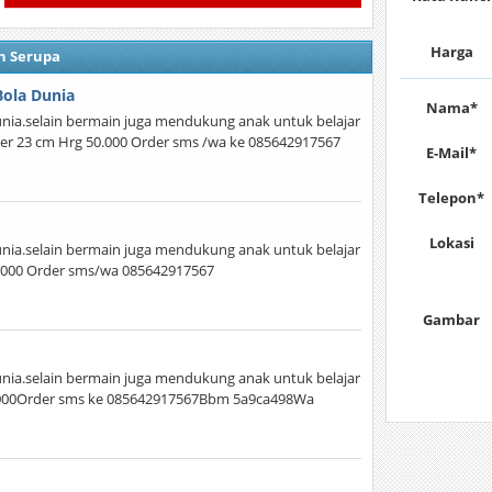
Harga
n Serupa
Bola Dunia
Nama*
unia.selain bermain juga mendukung anak untuk belajar
er 23 cm Hrg 50.000 Order sms /wa ke 085642917567
E-Mail*
Telepon*
Lokasi
unia.selain bermain juga mendukung anak untuk belajar
0.000 Order sms/wa 085642917567
Gambar
unia.selain bermain juga mendukung anak untuk belajar
.000Order sms ke 085642917567Bbm 5a9ca498Wa