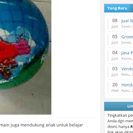
Yang Baru
08
Jual 
jun
Senin, 
05
jun
Jumat, 
04
Jasa 
jun
Kamis,
03
Vend
jun
Rabu, 
20
Honda
mei
Rabu, 
Li
Tingkatkan pe
Anda dgn mem
rmain juga mendukung anak untuk belajar
disini, hanya
R
link akan dita