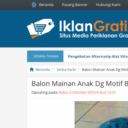
Beranda
Pasang Banner
Hubungi Kami
Pengobatan Alternatip Alat Vita
SEDANG TAYANG
Pita Cantik Pesona
Diterbitkan pada
Beranda
Serba-Serbi
Balon Mainan Anak Dg Moti
Balon Mainan Anak Dg Motif 
Diposting pada:
Rabu, 5 Oktober 2016 Pukul 12:47