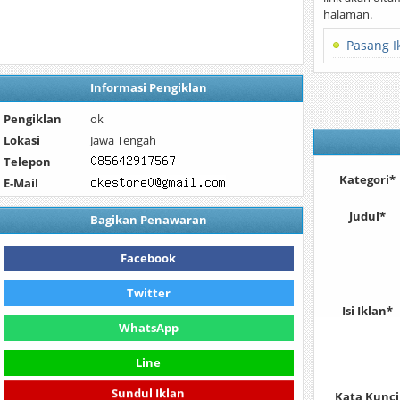
halaman.
Pasang I
Informasi Pengiklan
Pengiklan
ok
Lokasi
Jawa Tengah
Telepon
Kategori*
E-Mail
Judul*
Bagikan Penawaran
Facebook
Twitter
Isi Iklan*
WhatsApp
Line
Kata Kunci
Sundul Iklan