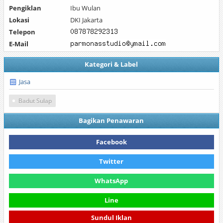
Pengiklan
Ibu Wulan
Lokasi
DKI Jakarta
Telepon
E-Mail
Kategori & Label
Jasa
Badut Sulap
Bagikan Penawaran
Facebook
Twitter
WhatsApp
Line
Sundul Iklan