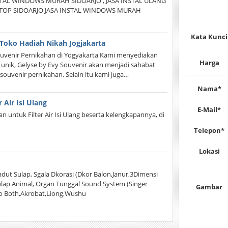
TAL WINDOWS MURAH SIDOARJO , JASA INSTAL ULANG
PTOP SIDOARJO JASA INSTAL WINDOWS MURAH
Kata Kunci
 Toko Hadiah Nikah Jogjakarta
Souvenir Pernikahan di Yogyakarta Kami menyediakan
Harga
ik, Gelyse by Evy Souvenir akan menjadi sahabat
souvenir pernikahan. Selain itu kami juga…
Nama*
 Air Isi Ulang
E-Mail*
n untuk Filter Air Isi Ulang beserta kelengkapannya, di
Telepon*
Lokasi
ut Sulap, Sgala Dkorasi (Dkor Balon,Janur,3Dimensi
ulap Animal, Organ Tunggal Sound System (Singer
Gambar
oto Both,Akrobat,Liong,Wushu