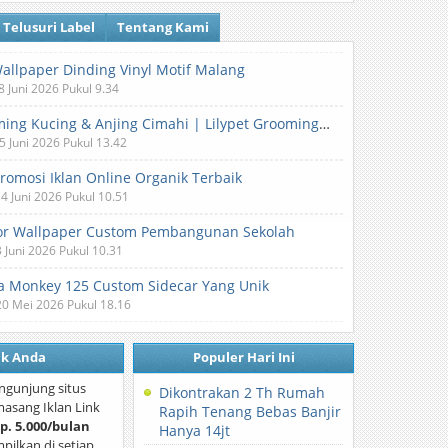
Telusuri Label
Tentang Kami
Wallpaper Dinding Vinyl Motif Malang
8 Juni 2026 Pukul 9.34
Grooming Kucing & Anjing Cimahi | Lilypet Grooming & Pet Hotel
5 Juni 2026 Pukul 13.42
Promosi Iklan Online Organik Terbaik
 4 Juni 2026 Pukul 10.51
or Wallpaper Custom Pembangunan Sekolah
3 Juni 2026 Pukul 10.31
 Monkey 125 Custom Sidecar Yang Unik
20 Mei 2026 Pukul 18.16
nk Anda
Populer Hari Ini
ngunjung situs
Dikontrakan 2 Th Rumah
asang Iklan Link
Rapih Tenang Bebas Banjir
p. 5.000/bulan
Hanya 14jt
mpilkan di setiap