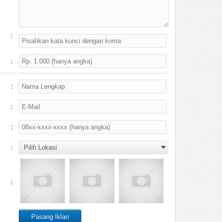
:
:
:
:
:
:
: