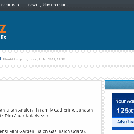
Peraturan
Pasang Iklan Premium
l
Diterbitkan pada, Jumat, 6 Mei, 2016, 16:38
, Kamis, 16 Februari, 2017, 21:34
n Ultah Anak,17Th Family Gathering, Sunatan
k Dlm /Luar Kota/Negeri.
ensi Mini Garden, Balon Gas, Balon Udara),