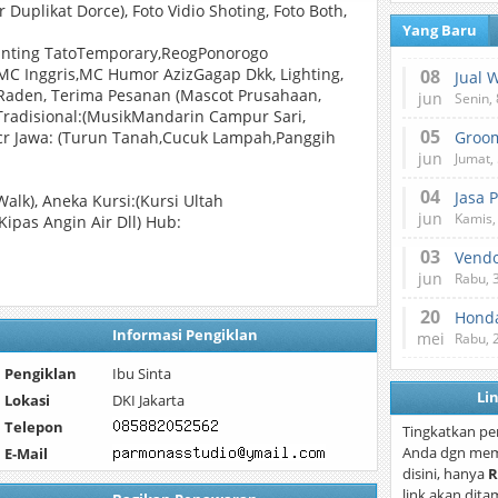
uplikat Dorce), Foto Vidio Shoting, Foto Both,
Yang Baru
ainting TatoTemporary,ReogPonorogo
 MC Inggris,MC Humor AzizGagap Dkk, Lighting,
08
Jual 
Raden, Terima Pesanan (Mascot Prusahaan,
jun
Senin, 
Tradisional:(MusikMandarin Campur Sari,
05
cr Jawa: (Turun Tanah,Cucuk Lampah,Panggih
jun
Jumat, 
04
Jasa 
alk), Aneka Kursi:(Kursi Ultah
jun
Kamis,
ipas Angin Air Dll) Hub:
03
Vend
jun
Rabu, 
20
Honda
Informasi Pengiklan
mei
Rabu, 
Pengiklan
Ibu Sinta
Li
Lokasi
DKI Jakarta
Telepon
Tingkatkan pe
Anda dgn mem
E-Mail
disini, hanya
R
link akan dita