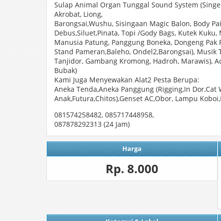
Sulap Animal Organ Tunggal Sound System (Singer D
Akrobat, Liong,
Barongsai,Wushu, Sisingaan Magic Balon, Body P
Debus,Siluet,Pinata, Topi /Gody Bags, Kutek Kuku,
Manusia Patung, Panggung Boneka, Dongeng Pak 
Stand Pameran,Baleho, Ondel2,Barongsai), Musik 
Tanjidor, Gambang Kromong, Hadroh, Marawis), A
Bubak)
Kami Juga Menyewakan Alat2 Pesta Berupa:
Aneka Tenda,Aneka Panggung (Rigging,In Dor,Cat W
Anak,Futura,Chitos),Genset AC,Obor, Lampu Koboi,K
081574258482, 085717448958,
087878292313 (24 Jam)
Harga
Rp. 8.000