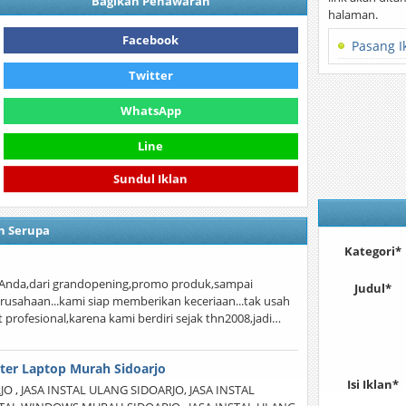
Bagikan Penawaran
halaman.
Facebook
Pasang I
Twitter
WhatsApp
Line
Sundul Iklan
n Serupa
Kategori*
Anda,dari grandopening,promo produk,sampai
Judul*
rusahaan...kami siap memberikan keceriaan...tak usah
t profesional,karena kami berdiri sejak thn2008,jadi…
ter Laptop Murah Sidoarjo
Isi Iklan*
 , JASA INSTAL ULANG SIDOARJO, JASA INSTAL