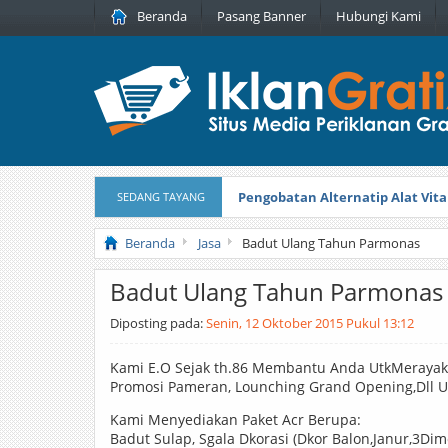
Beranda
Pasang Banner
Hubungi Kami
Pengobatan Alternatip Alat Vita
SEDANG TAYANG
Pita Cantik Pesona
Diterbitkan pada
Beranda
Jasa
Badut Ulang Tahun Parmonas
Badut Ulang Tahun Parmonas
Diposting pada:
Senin, 12 Oktober 2015 Pukul 13:12
Kami E.O Sejak th.86 Membantu Anda UtkMerayaka
Promosi Pameran, Lounching Grand Opening,Dll Ut
Kami Menyediakan Paket Acr Berupa:
Badut Sulap, Sgala Dkorasi (Dkor Balon,Janur,3Dim