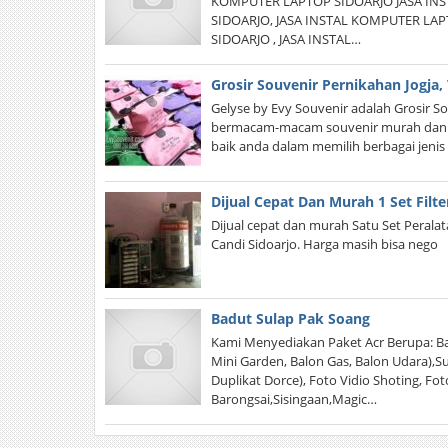
KOMPUTER LAPTOP SIDOARJO JASA INS
SIDOARJO, JASA INSTAL KOMPUTER LA
SIDOARJO , JASA INSTAL…
Grosir Souvenir Pernikahan Jogja,
Gelyse by Evy Souvenir adalah Grosir 
bermacam-macam souvenir murah dan un
baik anda dalam memilih berbagai jenis 
Dijual Cepat Dan Murah 1 Set Filter
Dijual cepat dan murah Satu Set Peralata
Candi Sidoarjo. Harga masih bisa nego
Badut Sulap Pak Soang
Kami Menyediakan Paket Acr Berupa: Bad
Mini Garden, Balon Gas, Balon Udara),S
Duplikat Dorce), Foto Vidio Shoting, F
Barongsai,Sisingaan,Magic…