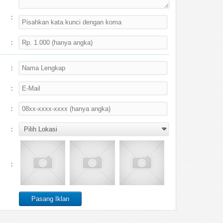
:
:
:
:
:
:
: