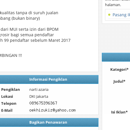
halaman.
ualitas tanpa di suruh jualan
Pasang I
imbang (bukan binary)
 dari MUI serta izin dari BPOM
grosir bagi semua pendaftar
aih 99 pendaftar sebelum Maret 2017
BINGAN !!!
Kategori*
Informasi Pengiklan
Judul*
Pengiklan
narti azaria
Lokasi
DKI Jakarta
Telepon
E-Mail
Isi Iklan*
Bagikan Penawaran