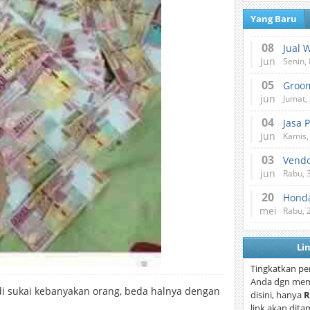
Yang Baru
08
Jual 
jun
Senin, 
05
jun
Jumat, 
04
Jasa 
jun
Kamis,
03
Vend
jun
Rabu, 
20
Honda
mei
Rabu, 
Li
Tingkatkan pe
Anda dgn mem
i sukai kebanyakan orang, beda halnya dengan
disini, hanya
R
link akan dita