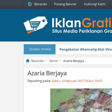
Beranda
Pasang Banner
Hubungi Kami
Pengobatan Alternatip Alat Vita
SEDANG TAYANG
Pita Cantik Pesona
Diterbitkan pada
Beranda
Bisnis
Azaria Berjaya
Azaria Berjaya
Diposting pada:
Sabtu, 4 Februari 2017 Pukul 19:25