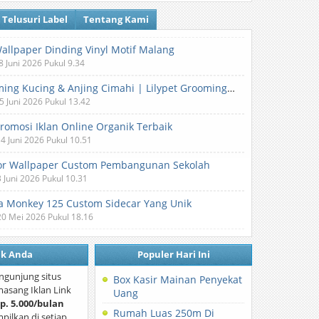
Telusuri Label
Tentang Kami
Wallpaper Dinding Vinyl Motif Malang
8 Juni 2026 Pukul 9.34
Grooming Kucing & Anjing Cimahi | Lilypet Grooming & Pet Hotel
5 Juni 2026 Pukul 13.42
Promosi Iklan Online Organik Terbaik
 4 Juni 2026 Pukul 10.51
or Wallpaper Custom Pembangunan Sekolah
3 Juni 2026 Pukul 10.31
 Monkey 125 Custom Sidecar Yang Unik
20 Mei 2026 Pukul 18.16
nk Anda
Populer Hari Ini
ngunjung situs
Box Kasir Mainan Penyekat
asang Iklan Link
Uang
p. 5.000/bulan
Rumah Luas 250m Di
mpilkan di setiap