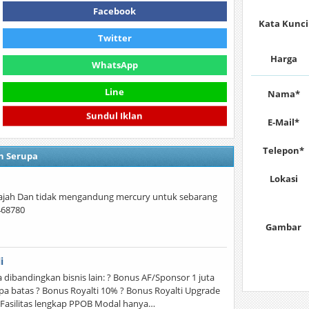
Facebook
Kata Kunci
Twitter
Harga
WhatsApp
Line
Nama*
Sundul Iklan
E-Mail*
Telepon*
n Serupa
Lokasi
wajah Dan tidak mengandung mercury untuk sebarang
468780
Gambar
i
ibandingkan bisnis lain: ? Bonus AF/Sponsor 1 juta
npa batas ? Bonus Royalti 10% ? Bonus Royalti Upgrade
Fasilitas lengkap PPOB Modal hanya…