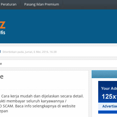
Peraturan
Pasang Iklan Premium
l
Diterbitkan pada, Jumat, 6 Mei, 2016, 16:38
, Kamis, 16 Februari, 2017, 21:34
ne
ne
h. Cara kerja mudah dan dijelaskan secara detail.
rbukti membayar seluruh karyawannya /
 SCAM. Baca info selengkapnya di website
depan