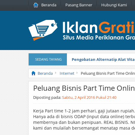
Beranda
Pasang Banner
Hubungi Kami
Pengobatan Alternatip Alat Vita
SEDANG TAYANG
Pita Cantik Pesona
Diterbitkan pada
Beranda
Internet
Peluang Bisnis Part Time Onli
Peluang Bisnis Part Time Onli
Diposting pada:
Sabtu, 2 April 2016 Pukul 21:40
Kerja Part time 1-2 jam perhari, gaji jutaan rupia
Hanya ada di bisnis ODAP (input data online) te
membernya dan bukan penipuan. REAL BISNIS. NO
kami dan mulailah bersemangat menatap masa 