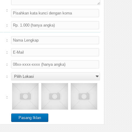
:
:
:
:
:
:
: