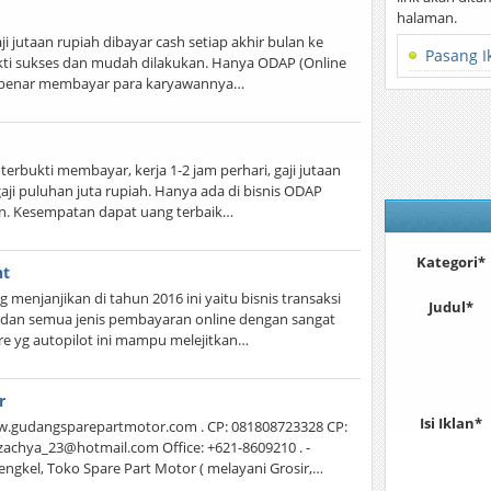
halaman.
aji jutaan rupiah dibayar cash setiap akhir bulan ke
Pasang I
ukti sukses dan mudah dilakukan. Hanya ODAP (Online
-benar membayar para karyawannya…
terbukti membayar, kerja 1-2 jam perhari, gaji jutaan
 gaji puluhan juta rupiah. Hanya ada di bisnis ODAP
n. Kesempatan dapat uang terbaik…
Kategori*
nt
g menjanjikan di tahun 2016 ini yaitu bisnis transaksi
Judul*
lsa dan semua jenis pembayaran online dengan sangat
re yg autopilot ini mampu melejitkan…
r
Isi Iklan*
gudangsparepartmotor.com . CP: 081808723328 CP:
zachya_23@hotmail.com Office: +621-8609210 . -
ngkel, Toko Spare Part Motor ( melayani Grosir,…