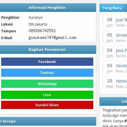
Informasi Pengiklan
Yang Baru
Pengiklan
Sunaryo
08
Jual 
Lokasi
DKI Jakarta
jun
Senin, 
Telepon
05
E-Mail
jun
Jumat, 
Bagikan Penawaran
04
Jasa 
jun
Kamis,
Facebook
03
Vend
jun
Rabu, 
Twitter
20
Honda
WhatsApp
mei
Rabu, 
Line
Li
Sundul Iklan
Tingkatkan pe
Anda dgn mem
disini, hanya
R
n Serupa
link akan dita