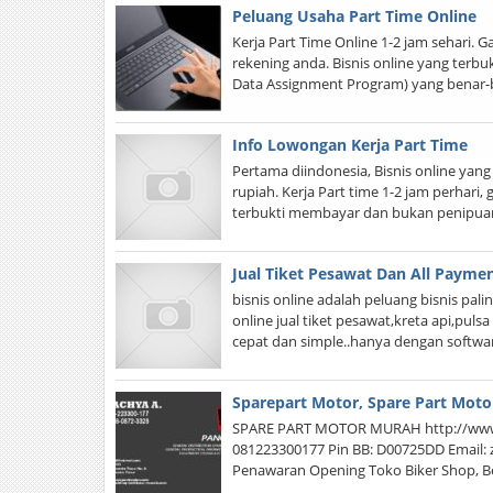
Peluang Usaha Part Time Online
Kerja Part Time Online 1-2 jam sehari. G
rekening anda. Bisnis online yang terb
Data Assignment Program) yang benar
Info Lowongan Kerja Part Time
Pertama diindonesia, Bisnis online yang 
rupiah. Kerja Part time 1-2 jam perhari,
terbukti membayar dan bukan penipua
Jual Tiket Pesawat Dan All Payme
bisnis online adalah peluang bisnis palin
online jual tiket pesawat,kreta api,pu
cepat dan simple..hanya dengan softwa
Sparepart Motor, Spare Part Moto
SPARE PART MOTOR MURAH http://www.
081223300177 Pin BB: D00725DD Email: 
Penawaran Opening Toko Biker Shop, Be