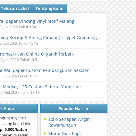
Telusuri Label
Tentang Kami
Wallpaper Dinding Vinyl Motif Malang
8 Juni 2026 Pukul 9.34
Grooming Kucing & Anjing Cimahi | Lilypet Grooming & Pet Hotel
5 Juni 2026 Pukul 13.42
Promosi Iklan Online Organik Terbaik
 4 Juni 2026 Pukul 10.51
or Wallpaper Custom Pembangunan Sekolah
3 Juni 2026 Pukul 10.31
 Monkey 125 Custom Sidecar Yang Unik
20 Mei 2026 Pukul 18.16
nk Anda
Populer Hari Ini
ngunjung situs
Toko Senapan Angin
asang Iklan Link
Rawamangun
p. 5.000/bulan
Murai Nias Raja
mpilkan di setiap