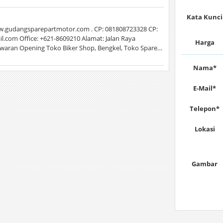
Kata Kunci
gudangsparepartmotor.com . CP: 081808723328 CP:
.com Office: +621-8609210 Alamat: Jalan Raya
Harga
nawaran Opening Toko Biker Shop, Bengkel, Toko Spare…
Nama*
E-Mail*
Telepon*
Lokasi
Gambar