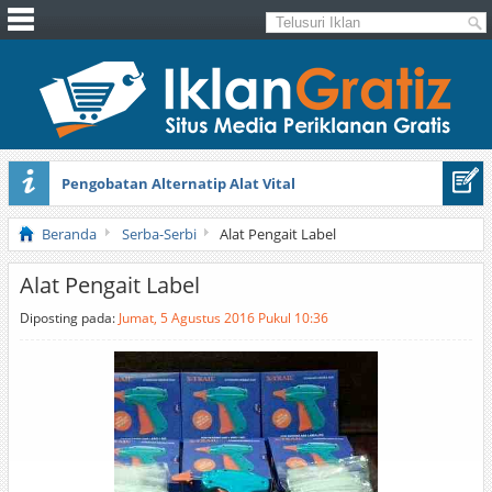
Pengobatan Alternatip Alat Vital
Pita Cantik Pesona
Beranda
Serba-Serbi
Alat Pengait Label
Alat Pengait Label
Diposting pada:
Jumat, 5 Agustus 2016 Pukul 10:36