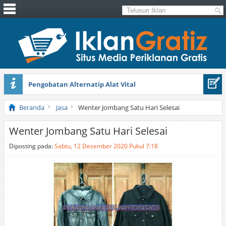
Pengobatan Alternatip Alat Vital
Pita Cantik Pesona
Beranda
Jasa
Wenter Jombang Satu Hari Selesai
Wenter Jombang Satu Hari Selesai
Diposting pada:
Sabtu, 12 Desember 2020 Pukul 7:18