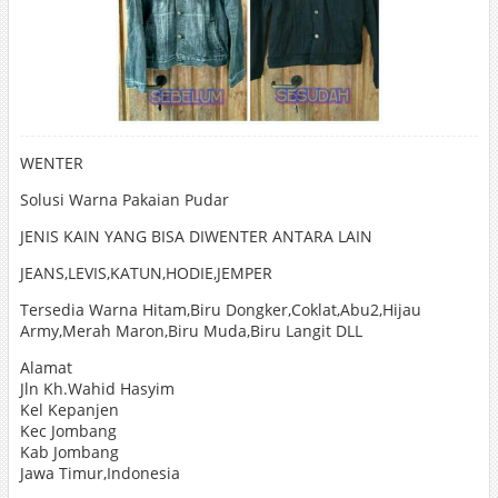
WENTER
Solusi Warna Pakaian Pudar
JENIS KAIN YANG BISA DIWENTER ANTARA LAIN
JEANS,LEVIS,KATUN,HODIE,JEMPER
Tersedia Warna Hitam,Biru Dongker,Coklat,Abu2,Hijau
Army,Merah Maron,Biru Muda,Biru Langit DLL
Alamat
Jln Kh.Wahid Hasyim
Kel Kepanjen
Kec Jombang
Kab Jombang
Jawa Timur,Indonesia