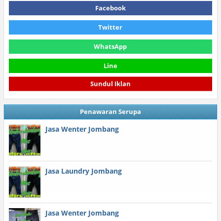
Facebook
Twitter
WhatsApp
Line
Sundul Iklan
Penawaran Serupa
Jasa Wenter Jombang
Jasa Laundry Jombang
Jasa Wenter Jombang