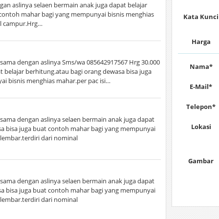
n aslinya selaen bermain anak juga dapat belajar
t contoh mahar bagi yang mempunyai bisnis menghias
Kata Kunci
nal campur.Hrg…
Harga
sama dengan aslinya Sms/wa 085642917567 Hrg 30.000
Nama*
t belajar berhitung.atau bagi orang dewasa bisa juga
i bisnis menghias mahar.per pac isi…
E-Mail*
Telepon*
sama dengan aslinya selaen bermain anak juga dapat
Lokasi
asa bisa juga buat contoh mahar bagi yang mempunyai
lembar.terdiri dari nominal
Gambar
sama dengan aslinya selaen bermain anak juga dapat
asa bisa juga buat contoh mahar bagi yang mempunyai
lembar.terdiri dari nominal