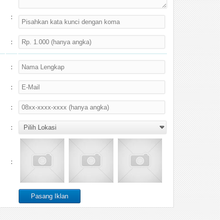
:
:
:
:
:
:
: