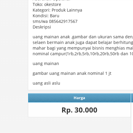
Toko: okestore
Kategori: Produk Lainnya
Kondisi: Baru
sms/wa 085642917567
Deskripsi
uang mainan anak .gambar dan ukuran sama deng
selaen bermain anak juga dapat belajar berhitung
mahar bagi yang mempunyai bisnis menghias mahar
nominal campur(1rb,2rb,5rb,10rb,20rb,50rb dan 1
uang mainan
gambar uang mainan anak nominal 1 jt
uang asli aslu
Harga
Rp. 30.000