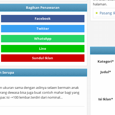
halaman.
Bagikan Penawaran
Pasang I
Facebook
Twitter
WhatsApp
Line
Sundul Iklan
Kategori*
Judul*
n Serupa
an ukuran sama dengan aslinya selaen bermain anak
 orang dewasa bisa juga buat contoh mahar bagi yang
c isi -+100 lembar.terdiri dari nominal…
Isi Iklan*