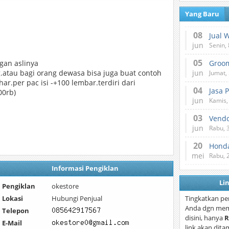
Yang Baru
08
Jual 
jun
Senin, 
05
an aslinya
.atau bagi orang dewasa bisa juga buat contoh
jun
Jumat, 
.per pac isi -+100 lembar.terdiri dari
04
Jasa 
00rb)
jun
Kamis,
03
Vend
jun
Rabu, 
20
Honda
mei
Rabu, 
Informasi Pengiklan
Li
Pengiklan
okestore
Lokasi
Hubungi Penjual
Tingkatkan pe
Anda dgn mem
Telepon
disini, hanya
R
E-Mail
link akan dita