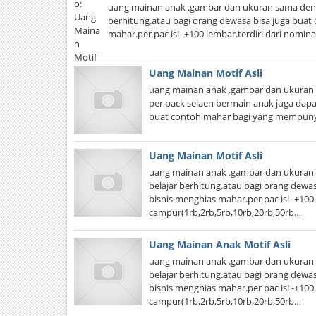
uang mainan anak .gambar dan ukuran sama denga
berhitung.atau bagi orang dewasa bisa juga bua
mahar.per pac isi -+100 lembar.terdiri dari nomi
Uang Mainan Motif Asli
uang mainan anak .gambar dan ukuran 
per pack selaen bermain anak juga dapa
buat contoh mahar bagi yang mempunya
Uang Mainan Motif Asli
uang mainan anak .gambar dan ukuran 
belajar berhitung.atau bagi orang dew
bisnis menghias mahar.per pac isi -+100 
campur(1rb,2rb,5rb,10rb,20rb,50rb…
Uang Mainan Anak Motif Asli
uang mainan anak .gambar dan ukuran 
belajar berhitung.atau bagi orang dew
bisnis menghias mahar.per pac isi -+100 
campur(1rb,2rb,5rb,10rb,20rb,50rb…