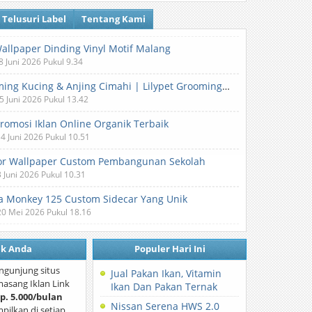
Telusuri Label
Tentang Kami
Wallpaper Dinding Vinyl Motif Malang
8 Juni 2026 Pukul 9.34
Grooming Kucing & Anjing Cimahi | Lilypet Grooming & Pet Hotel
5 Juni 2026 Pukul 13.42
Promosi Iklan Online Organik Terbaik
 4 Juni 2026 Pukul 10.51
or Wallpaper Custom Pembangunan Sekolah
3 Juni 2026 Pukul 10.31
 Monkey 125 Custom Sidecar Yang Unik
20 Mei 2026 Pukul 18.16
nk Anda
Populer Hari Ini
ngunjung situs
Jual Pakan Ikan, Vitamin
asang Iklan Link
Ikan Dan Pakan Ternak
p. 5.000/bulan
Nissan Serena HWS 2.0
mpilkan di setiap