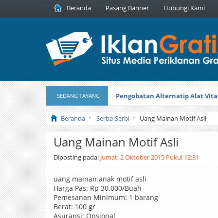
Beranda
Pasang Banner
Hubungi Kami
Pengobatan Alternatip Alat Vita
SEDANG TAYANG
Pita Cantik Pesona
Diterbitkan pada
Beranda
Serba-Serbi
Uang Mainan Motif Asli
Uang Mainan Motif Asli
Diposting pada:
Jumat, 2 Oktober 2015 Pukul 12:31
uang mainan anak motif asli
Harga Pas: Rp 30.000/Buah
Pemesanan Minimum: 1 barang
Berat: 100 gr
Asuransi: Opsional