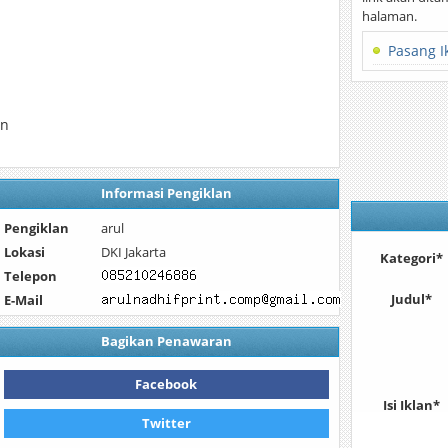
halaman.
Pasang I
in
Informasi Pengiklan
Pengiklan
arul
Lokasi
DKI Jakarta
Kategori*
Telepon
Judul*
E-Mail
Bagikan Penawaran
Facebook
Isi Iklan*
Twitter