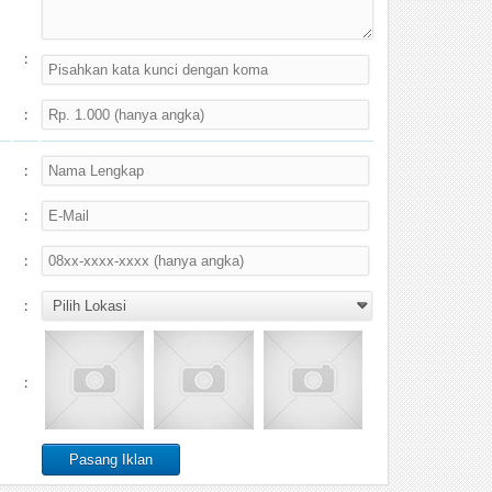
:
:
:
:
:
:
: