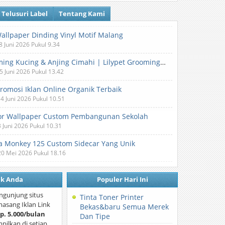
Telusuri Label
Tentang Kami
Wallpaper Dinding Vinyl Motif Malang
8 Juni 2026 Pukul 9.34
Grooming Kucing & Anjing Cimahi | Lilypet Grooming & Pet Hotel
5 Juni 2026 Pukul 13.42
Promosi Iklan Online Organik Terbaik
 4 Juni 2026 Pukul 10.51
or Wallpaper Custom Pembangunan Sekolah
3 Juni 2026 Pukul 10.31
 Monkey 125 Custom Sidecar Yang Unik
20 Mei 2026 Pukul 18.16
nk Anda
Populer Hari Ini
ngunjung situs
Tinta Toner Printer
asang Iklan Link
Bekas&baru Semua Merek
p. 5.000/bulan
Dan Tipe
mpilkan di setiap