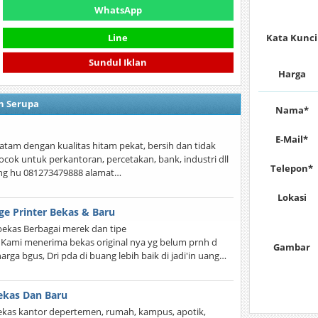
WhatsApp
Line
Kata Kunci
Sundul Iklan
Harga
n Serupa
Nama*
E-Mail*
i batam dengan kualitas hitam pekat, bersih dan tidak
cok untuk perkantoran, percetakan, bank, industri dll
Telepon*
yung hu 081273479888 alamat…
Lokasi
dge Printer Bekas & Baru
bekas Berbagai merek dan tipe
. Kami menerima bekas original nya yg belum prnh d
Gambar
 harga bgus, Dri pda di buang lebih baik di jadi'in uang…
Bekas Dan Baru
bekas kantor depertemen, rumah, kampus, apotik,