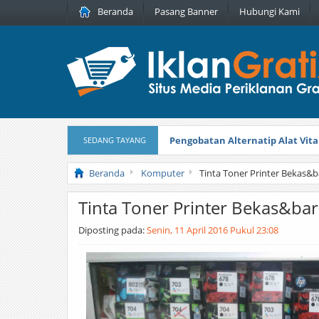
Beranda
Pasang Banner
Hubungi Kami
Pengobatan Alternatip Alat Vita
SEDANG TAYANG
Pita Cantik Pesona
Diterbitkan pada
Beranda
Komputer
Tinta Toner Printer Bekas&
Tinta Toner Printer Bekas&b
Diposting pada:
Senin, 11 April 2016 Pukul 23:08