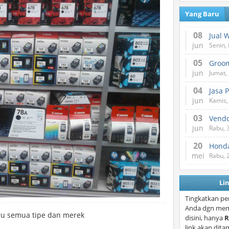
Yang Baru
08
Jual 
jun
Senin, 
05
jun
Jumat, 
04
Jasa 
jun
Kamis,
03
Vend
jun
Rabu, 
20
Honda
mei
Rabu, 
Li
Tingkatkan pe
Anda dgn mem
baru semua tipe dan merek
disini, hanya
R
link akan dita