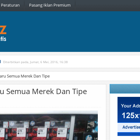
Peraturan
Pasang Iklan Premium
l
Diterbitkan pada, Jumat, 6 Mei, 2016, 16:38
, Kamis, 16 Februari, 2017, 21:34
baru Semua Merek Dan Tipe
aru Semua Merek Dan Tipe