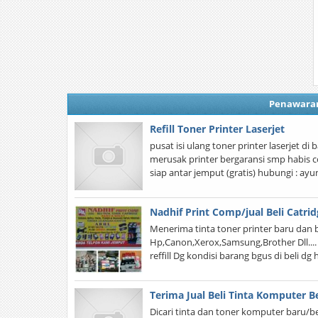
Penawara
Refill Toner Printer Laserjet
pusat isi ulang toner printer laserjet d
merusak printer bergaransi smp habis co
siap antar jemput (gratis) hubungi : a
Nadhif Print Comp/jual Beli Catri
Menerima tinta toner printer baru dan 
Hp,Canon,Xerox,Samsung,Brother Dll...
reffill Dg kondisi barang bgus di beli dg
Terima Jual Beli Tinta Komputer 
Dicari tinta dan toner komputer baru/