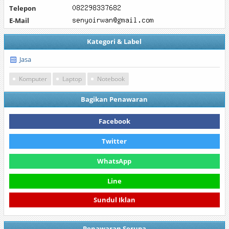
Telepon
E-Mail
Kategori & Label
Jasa
Komputer
Laptop
Notebook
Bagikan Penawaran
Facebook
Twitter
WhatsApp
Line
Sundul Iklan
Penawaran Serupa