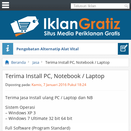
Pengobatan Alternatip Alat Vital
Pita Cantik Pesona
Beranda
Jasa
Terima Install PC, Notebook / Laptop
Terima Install PC, Notebook / Laptop
Diposting pada:
Kamis, 7 Januari 2016 Pukul 18:24
Terima Jasa Install ulang PC / Laptop dan NB
Sistem Operasi
– Windows XP 3
– Windows 7 Ultimate 32 bit 64 bit
Full Software (Program Standard)