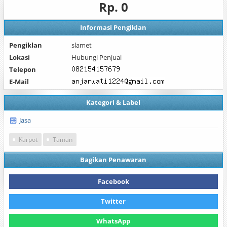
Rp. 0
Informasi Pengiklan
Pengiklan
slamet
Lokasi
Hubungi Penjual
Telepon
E-Mail
Kategori & Label
Jasa
Karpot
Taman
Bagikan Penawaran
Facebook
Twitter
WhatsApp