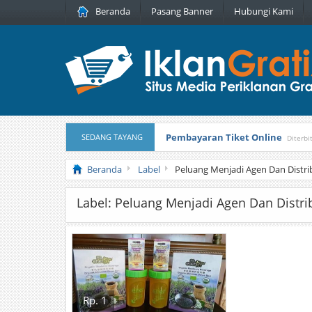
Beranda
Pasang Banner
Hubungi Kami
Pembayaran Tiket Online
SEDANG TAYANG
Diterbi
Masker Sprilulina Tiens
Diterbitka
Beranda
Label
Peluang Menjadi Agen Dan Distri
Label: Peluang Menjadi Agen Dan Distri
Rp. 1