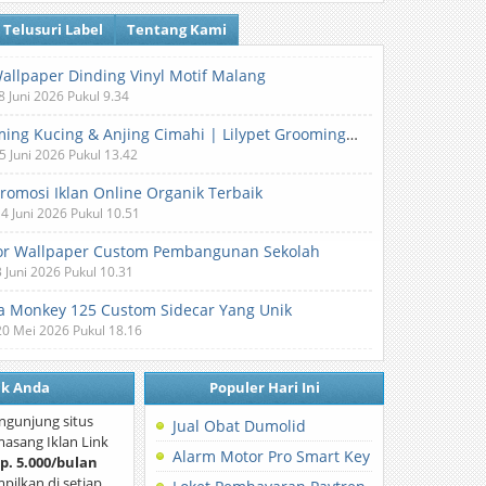
Telusuri Label
Tentang Kami
Wallpaper Dinding Vinyl Motif Malang
8 Juni 2026 Pukul 9.34
Grooming Kucing & Anjing Cimahi | Lilypet Grooming & Pet Hotel
5 Juni 2026 Pukul 13.42
Promosi Iklan Online Organik Terbaik
 4 Juni 2026 Pukul 10.51
or Wallpaper Custom Pembangunan Sekolah
3 Juni 2026 Pukul 10.31
 Monkey 125 Custom Sidecar Yang Unik
20 Mei 2026 Pukul 18.16
nk Anda
Populer Hari Ini
ngunjung situs
Jual Obat Dumolid
asang Iklan Link
Alarm Motor Pro Smart Key
p. 5.000/bulan
mpilkan di setiap