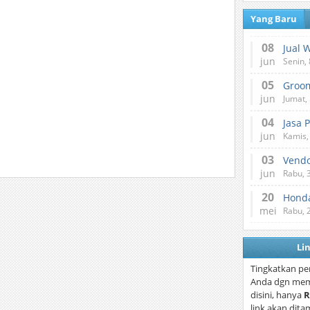
Yang Baru
08
Jual 
jun
Senin, 
05
jun
Jumat, 
04
Jasa 
jun
Kamis,
03
Vend
jun
Rabu, 
20
Honda
mei
Rabu, 
Li
Tingkatkan pe
Anda dgn mem
disini, hanya
R
link akan dita