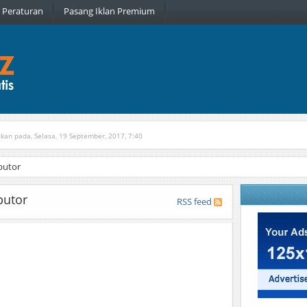
Peraturan
Pasang Iklan Premium
tkan pada, Selasa, 19 September, 2017, 7:40
n pada, Rabu, 6 Januari, 2016, 22:16
butor
butor
RSS feed