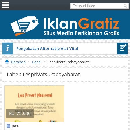
Pengobatan Alternatip Alat Vital
Pita Cantik Pesona
Beranda
Label
Lesprivatsurabayabarat
Label: Lesprivatsurabayabarat
Rp. 75.000
Jasa