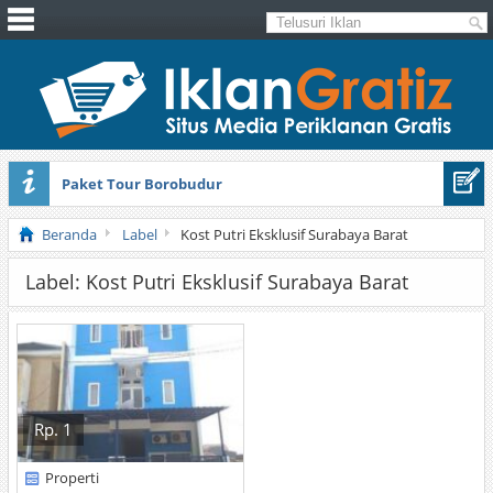
Paket Tour Borobudur
Sewa Tenda Pernikahan Di Bogor
Beranda
Label
Kost Putri Eksklusif Surabaya Barat
Label: Kost Putri Eksklusif Surabaya Barat
Rp. 1
Properti