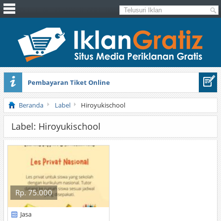
Pembayaran Tiket Online
Masker Sprilulina Tiens
Beranda
Label
Hiroyukischool
Label: Hiroyukischool
Rp. 75.000
Jasa