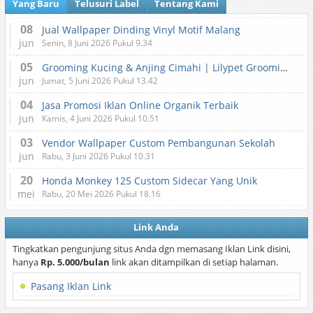
Yang Baru
Telusuri Label
Tentang Kami
08
Jual Wallpaper Dinding Vinyl Motif Malang
jun
Senin, 8 Juni 2026 Pukul 9.34
05
Grooming Kucing & Anjing Cimahi | Lilypet Grooming & Pet Hotel
jun
Jumat, 5 Juni 2026 Pukul 13.42
04
Jasa Promosi Iklan Online Organik Terbaik
jun
Kamis, 4 Juni 2026 Pukul 10.51
03
Vendor Wallpaper Custom Pembangunan Sekolah
jun
Rabu, 3 Juni 2026 Pukul 10.31
20
Honda Monkey 125 Custom Sidecar Yang Unik
mei
Rabu, 20 Mei 2026 Pukul 18.16
Link Anda
Tingkatkan pengunjung situs Anda dgn memasang Iklan Link disini,
hanya
Rp. 5.000/bulan
link akan ditampilkan di setiap halaman.
Pasang Iklan Link