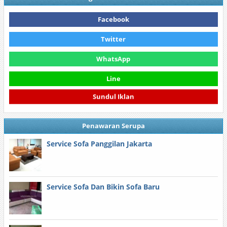
Facebook
Twitter
WhatsApp
Line
Sundul Iklan
Penawaran Serupa
Service Sofa Panggilan Jakarta
Service Sofa Dan Bikin Sofa Baru