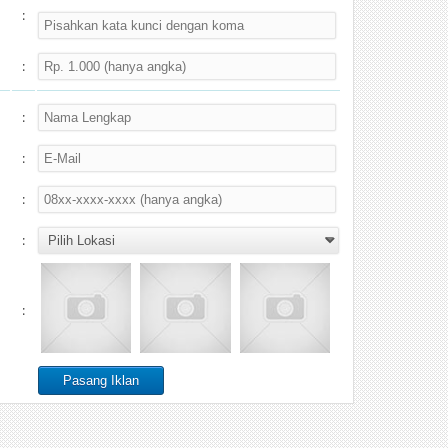
:
:
:
:
:
:
: