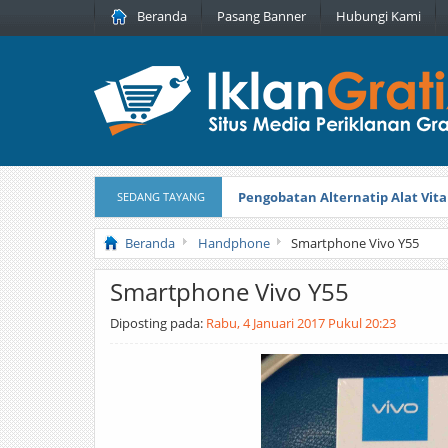
Beranda
Pasang Banner
Hubungi Kami
Pengobatan Alternatip Alat Vita
SEDANG TAYANG
Pita Cantik Pesona
Diterbitkan pada
Beranda
Handphone
Smartphone Vivo Y55
Smartphone Vivo Y55
Diposting pada:
Rabu, 4 Januari 2017 Pukul 20:23