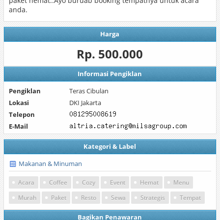
paket hemat..Ayo buruab booking tempatnya untuk acara
anda.
Harga
Rp. 500.000
Informasi Pengiklan
Pengiklan
Teras Cibulan
Lokasi
DKI Jakarta
Telepon
E-Mail
Kategori & Label
Makanan & Minuman
Acara
Coffee
Cozy
Event
Hemat
Menu
Murah
Paket
Resto
Sewa
Strategis
Tempat
Bagikan Penawaran