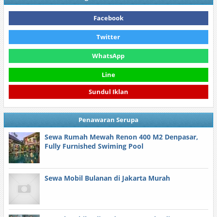
Facebook
Twitter
WhatsApp
Line
Sundul Iklan
Penawaran Serupa
Sewa Rumah Mewah Renon 400 M2 Denpasar,
Fully Furnished Swiming Pool
Sewa Mobil Bulanan di Jakarta Murah