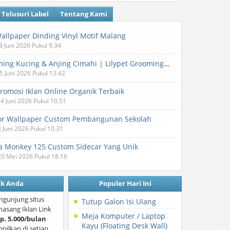
Telusuri Label
Tentang Kami
Wallpaper Dinding Vinyl Motif Malang
8 Juni 2026 Pukul 9.34
Grooming Kucing & Anjing Cimahi | Lilypet Grooming & Pet Hotel
5 Juni 2026 Pukul 13.42
Promosi Iklan Online Organik Terbaik
 4 Juni 2026 Pukul 10.51
or Wallpaper Custom Pembangunan Sekolah
3 Juni 2026 Pukul 10.31
 Monkey 125 Custom Sidecar Yang Unik
20 Mei 2026 Pukul 18.16
nk Anda
Populer Hari Ini
ngunjung situs
Tutup Galon Isi Ulang
asang Iklan Link
Meja Komputer / Laptop
p. 5.000/bulan
Kayu (Floating Desk Wall)
mpilkan di setiap