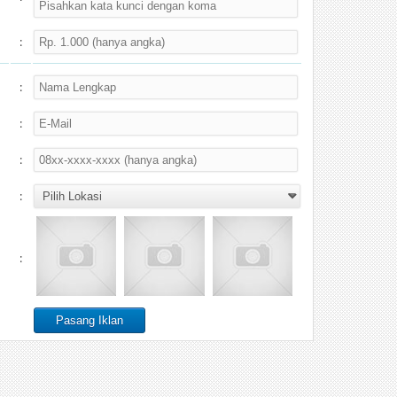
:
:
:
:
:
: