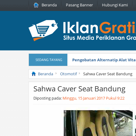
Beranda
Pasang Banner
Hubungi Kami
Pengobatan Alternatip Alat Vita
SEDANG TAYANG
Pita Cantik Pesona
Diterbitkan pada
Beranda
Otomotif
Sahwa Caver Seat Bandung
Sahwa Caver Seat Bandung
Diposting pada:
Minggu, 15 Januari 2017 Pukul 9:22