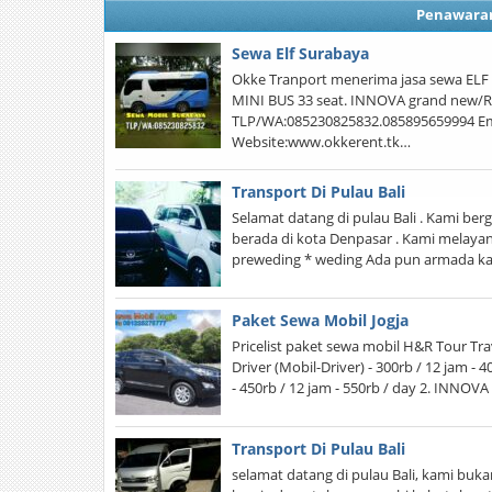
Penawara
Sewa Elf Surabaya
Okke Tranport menerima jasa sewa ELF s
MINI BUS 33 seat. INNOVA grand new/Ri
TLP/WA:085230825832.085895659994 Em
Website:www.okkerent.tk…
Transport Di Pulau Bali
Selamat datang di pulau Bali . Kami berge
berada di kota Denpasar . Kami melayani
preweding * weding Ada pun armada ka
Paket Sewa Mobil Jogja
Pricelist paket sewa mobil H&R Tour Trav
Driver (Mobil-Driver) - 300rb / 12 jam - 4
- 450rb / 12 jam - 550rb / day 2. INNOV
Transport Di Pulau Bali
selamat datang di pulau Bali, kami buk