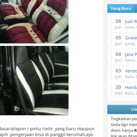
Yang Baru
08
Jual 
jun
Senin, 
05
jun
Jumat, 
04
Jasa 
jun
Kamis,
03
Vend
jun
Rabu, 
20
Honda
mei
Rabu, 
Li
Tingkatkan pe
Anda dgn mem
sar/plapon / pintu /setir ,yang baru maupun
disini, hanya
R
apih ,pengerjaan bisa di panggil kerumah,ayo
link akan dita