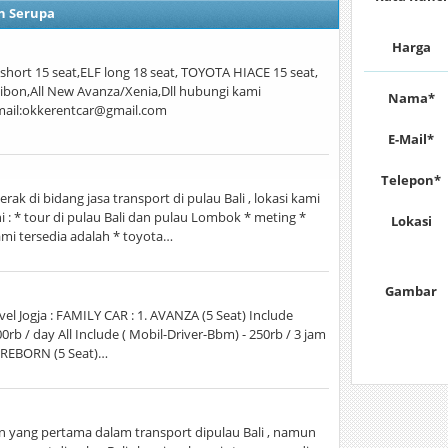
n Serupa
Harga
hort 15 seat,ELF long 18 seat, TOYOTA HIACE 15 seat,
bon,All New Avanza/Xenia,Dll hubungi kami
Nama*
ail:okkerentcar@gmail.com
E-Mail*
Telepon*
rak di bidang jasa transport di pulau Bali , lokasi kami
 : * tour di pulau Bali dan pulau Lombok * meting *
Lokasi
mi tersedia adalah * toyota…
Gambar
el Jogja : FAMILY CAR : 1. AVANZA (5 Seat) Include
00rb / day All Include ( Mobil-Driver-Bbm) - 250rb / 3 jam
A REBORN (5 Seat)…
an yang pertama dalam transport dipulau Bali , namun