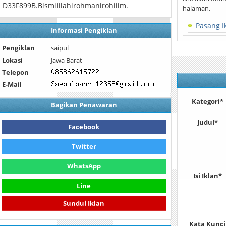
 D33F899B.Bismiiilahirohmanirohiiim.
halaman.
Pasang I
Informasi Pengiklan
Pengiklan
saipul
Lokasi
Jawa Barat
Telepon
E-Mail
Kategori*
Bagikan Penawaran
Judul*
Facebook
Twitter
WhatsApp
Isi Iklan*
Line
Sundul Iklan
Kata Kunci