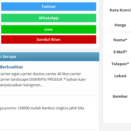
Twitter
Kata Kunci
WhatsApp
Harga
Line
Nama*
Sundul Iklan
E-Mail*
n Serupa
Telepon*
 Berkualitas
arrier eiger,carrier deuter,carrier 40 liter,carrier
Lokasi
tas carrier landscape DISKRIPSI PRODUK * bahan kain
 menyesuaikan keinginan…
Gambar
arga promo 120000 sudah berikut ongkos jahit bila