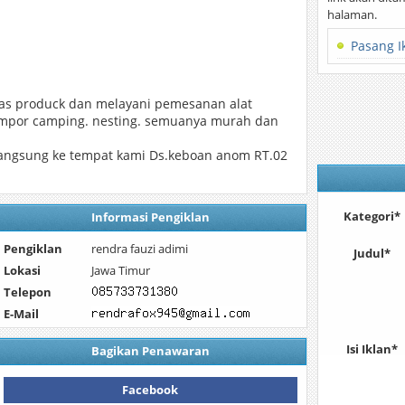
halaman.
Pasang I
tas produck dan melayani pemesanan alat
ompor camping. nesting. semuanya murah dan
langsung ke tempat kami Ds.keboan anom RT.02
Kategori*
Informasi Pengiklan
Pengiklan
rendra fauzi adimi
Judul*
Lokasi
Jawa Timur
Telepon
E-Mail
Isi Iklan*
Bagikan Penawaran
Facebook