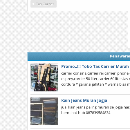
Tas Carrier
Penawara
Promo..!!! Toko Tas Carrier Murah
carrier consina,carrier rei,carrier iphone,c
osprey,carrier 50 liter,carrier 60 liter,
cordura * garansi jahitan * warna bisa
Kain Jeans Murah Jogja
jual kain jeans paling murah se jogja h
berminat hub 087839584834