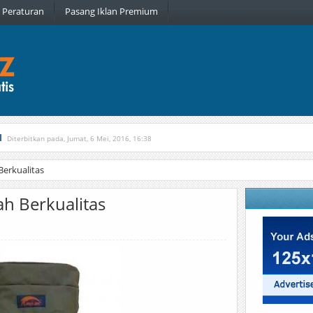
Peraturan
Pasang Iklan Premium
l
Diterbitkan pada, Jumat, 6 Mei, 2016, 16:38
, Kamis, 16 Februari, 2017, 21:34
Berkualitas
ah Berkualitas