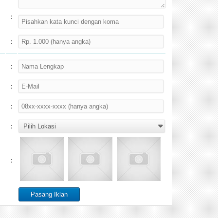
:
:
:
:
:
:
: