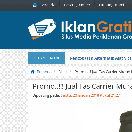
Beranda
Pasang Banner
Hubungi Kami
Pengobatan Alternatip Alat Vita
SEDANG TAYANG
Pita Cantik Pesona
Diterbitkan pada
Beranda
Bisnis
Promo..!!! Jual Tas Carrier Murah 
Promo..!!! Jual Tas Carrier Mur
Diposting pada:
Sabtu, 20 Januari 2018 Pukul 21:27