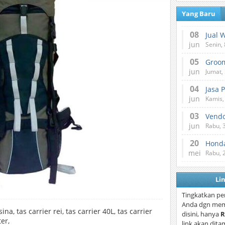
Yang Baru
08
Jual 
jun
Senin, 
05
jun
Jumat, 
04
Jasa 
jun
Kamis,
03
Vend
jun
Rabu, 
20
Honda
mei
Rabu, 
Li
Tingkatkan pe
Anda dgn mem
ina, tas carrier rei, tas carrier 40L, tas carrier
disini, hanya
R
ter,
link akan dita