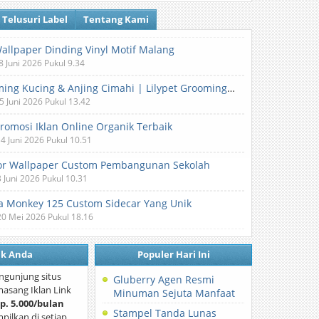
Telusuri Label
Tentang Kami
Wallpaper Dinding Vinyl Motif Malang
8 Juni 2026 Pukul 9.34
Grooming Kucing & Anjing Cimahi | Lilypet Grooming & Pet Hotel
5 Juni 2026 Pukul 13.42
Promosi Iklan Online Organik Terbaik
 4 Juni 2026 Pukul 10.51
or Wallpaper Custom Pembangunan Sekolah
3 Juni 2026 Pukul 10.31
 Monkey 125 Custom Sidecar Yang Unik
20 Mei 2026 Pukul 18.16
nk Anda
Populer Hari Ini
ngunjung situs
Gluberry Agen Resmi
asang Iklan Link
Minuman Sejuta Manfaat
p. 5.000/bulan
Stampel Tanda Lunas
mpilkan di setiap