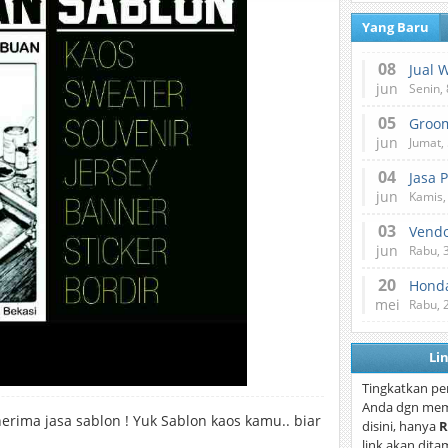
Yang Baru
08
Jual 
jun
Senin, 
05
jun
Jumat, 
04
Jasa 
jun
Kamis,
03
Vend
jun
Rabu, 
20
Honda
mei
Rabu, 
Li
Tingkatkan pe
Anda dgn mem
nerima jasa sablon ! Yuk Sablon kaos kamu.. biar
disini, hanya
R
link akan dita