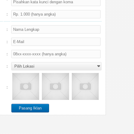
:
:
:
:
:
: