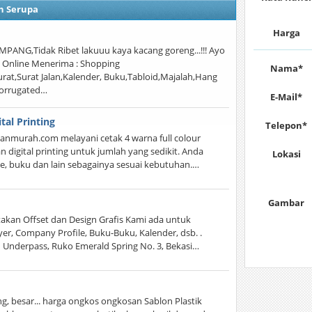
n Serupa
Harga
ANG,Tidak Ribet lakuuu kaya kacang goreng...!!! Ayo
n Online Menerima : Shopping
Nama*
rat,Surat Jalan,Kalender, Buku,Tabloid,Majalah,Hang
Corrugated…
E-Mail*
al Printing
Telepon*
nmurah.com melayani cetak 4 warna full colour
 digital printing untuk jumlah yang sedikit. Anda
Lokasi
e, buku dan lain sebagainya sesuai kebutuhan.…
Gambar
an Offset dan Design Grafis Kami ada untuk
yer, Company Profile, Buku-Buku, Kalender, dsb. .
ru Underpass, Ruko Emerald Spring No. 3, Bekasi…
g, besar... harga ongkos ongkosan Sablon Plastik