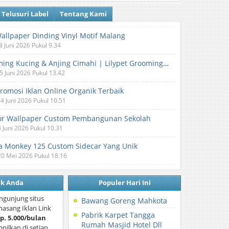
Telusuri Label
Tentang Kami
Wallpaper Dinding Vinyl Motif Malang
8 Juni 2026 Pukul 9.34
Grooming Kucing & Anjing Cimahi | Lilypet Grooming & Pet Hotel
5 Juni 2026 Pukul 13.42
Promosi Iklan Online Organik Terbaik
 4 Juni 2026 Pukul 10.51
or Wallpaper Custom Pembangunan Sekolah
3 Juni 2026 Pukul 10.31
 Monkey 125 Custom Sidecar Yang Unik
20 Mei 2026 Pukul 18.16
nk Anda
Populer Hari Ini
ngunjung situs
Bawang Goreng Mahkota
asang Iklan Link
Pabrik Karpet Tangga
p. 5.000/bulan
Rumah Masjid Hotel Dll
mpilkan di setiap