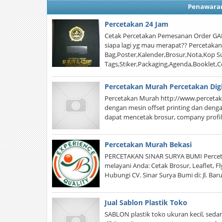
Penawara
Percetakan 24 Jam
Cetak Percetakan Pemesanan Order GAMP
siapa lagi yg mau merapat?? Percetaka
Bag,Poster,Kalender,Brosur,Nota,Kop Su
Tags,Stiker,Packaging,Agenda,Booklet,
Percetakan Murah Percetakan Digit
Percetakan Murah http://www.percetaka
dengan mesin offset printing dan dengan
dapat mencetak brosur, company profil
Percetakan Murah Bekasi
PERCETAKAN SINAR SURYA BUMI Percetak
melayani Anda: Cetak Brosur, Leaflet, Fl
Hubungi CV. Sinar Surya Bumi di: Jl. Ba
Jual Sablon Plastik Toko
SABLON plastik toko ukuran kecil, sedan