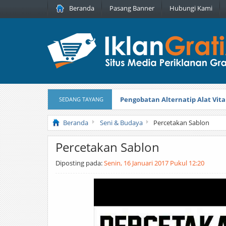
Beranda
Pasang Banner
Hubungi Kami
Pengobatan Alternatip Alat Vita
SEDANG TAYANG
Pita Cantik Pesona
Diterbitkan pada
Beranda
Seni & Budaya
Percetakan Sablon
Percetakan Sablon
Diposting pada:
Senin, 16 Januari 2017 Pukul 12:20