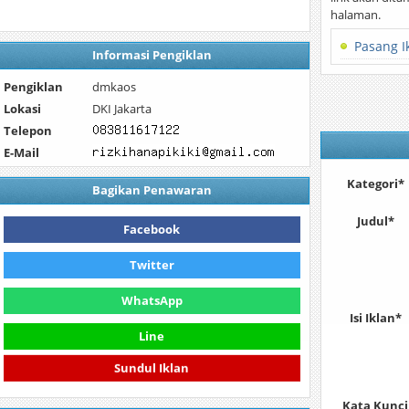
halaman.
Pasang I
Informasi Pengiklan
Pengiklan
dmkaos
Lokasi
DKI Jakarta
Telepon
E-Mail
Kategori*
Bagikan Penawaran
Judul*
Facebook
Twitter
WhatsApp
Isi Iklan*
Line
Sundul Iklan
Kata Kunci