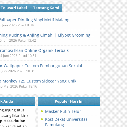
Telusuri Label
Tentang Kami
Wallpaper Dinding Vinyl Motif Malang
8 Juni 2026 Pukul 9.34
Grooming Kucing & Anjing Cimahi | Lilypet Grooming & Pet Hotel
5 Juni 2026 Pukul 13.42
Promosi Iklan Online Organik Terbaik
 4 Juni 2026 Pukul 10.51
or Wallpaper Custom Pembangunan Sekolah
3 Juni 2026 Pukul 10.31
 Monkey 125 Custom Sidecar Yang Unik
20 Mei 2026 Pukul 18.16
nk Anda
Populer Hari Ini
ngunjung situs
Masker Putih Telur
asang Iklan Link
Kost Dekat Universitas
p. 5.000/bulan
Pamulang
mpilkan di setiap