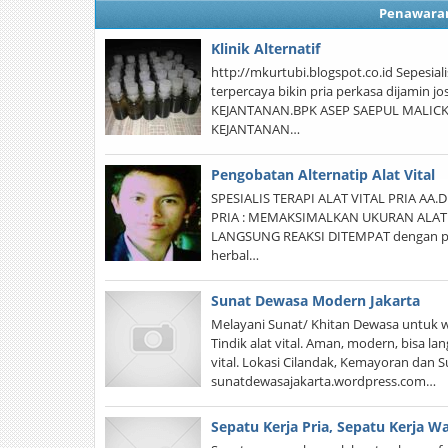
Penawara
Klinik Alternatif
http://mkurtubi.blogspot.co.id Sepesiali
terpercaya bikin pria perkasa dijamin 
KEJANTANAN.BPK ASEP SAEPUL MALICK
KEJANTANAN…
Pengobatan Alternatip Alat Vital
SPESIALIS TERAPI ALAT VITAL PRIA 
PRIA : MEMAKSIMALKAN UKURAN ALAT
LANGSUNG REAKSI DITEMPAT dengan peng
herbal…
Sunat Dewasa Modern Jakarta
Melayani Sunat/ Khitan Dewasa untuk wi
Tindik alat vital. Aman, modern, bisa la
vital. Lokasi Cilandak, Kemayoran dan S
sunatdewasajakarta.wordpress.com…
Sepatu Kerja Pria, Sepatu Kerja Wa