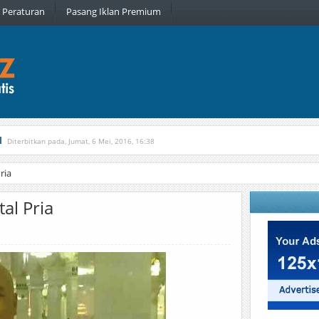
Peraturan
Pasang Iklan Premium
l
Diterbitkan pada, Jumat, 6 Mei, 2016, 16:38
, Kamis, 16 Februari, 2017, 21:34
ria
al Pria