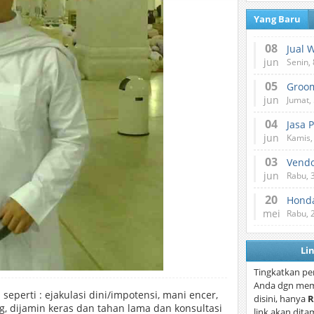
Yang Baru
08
Jual 
jun
Senin, 
05
jun
Jumat, 
04
Jasa 
jun
Kamis,
03
Vend
jun
Rabu, 
20
Honda
mei
Rabu, 
Li
Tingkatkan pe
Anda dgn mem
seperti : ejakulasi dini/impotensi, mani encer,
disini, hanya
R
dijamin keras dan tahan lama dan konsultasi
link akan dita