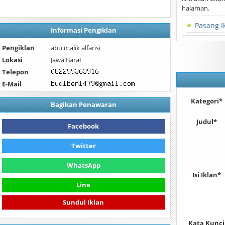
halaman.
Pasang I
Informasi Pengiklan
Pengiklan
abu malik alfarisi
Lokasi
Jawa Barat
Telepon
E-Mail
Kategori*
Bagikan Penawaran
Judul*
Facebook
Twitter
WhatsApp
Isi Iklan*
Line
Sundul Iklan
Kata Kunci