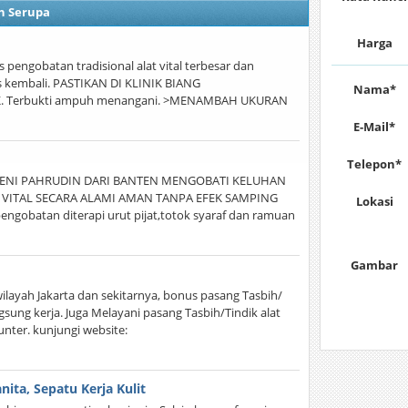
n Serupa
Harga
s pengobatan tradisional alat vital terbesar dan
jos kembali. PASTIKAN DI KLINIK BIANG
Nama*
. Terbukti ampuh menangani. >MENAMBAH UKURAN
E-Mail*
Telepon*
AA.DENI PAHRUDIN DARI BANTEN MENGOBATI KELUHAN
 VITAL SECARA ALAMI AMAN TANPA EFEK SAMPING
Lokasi
obatan diterapi urut pijat,totok syaraf dan ramuan
Gambar
layah Jakarta dan sekitarnya, bonus pasang Tasbih/
ngsung kerja. Juga Melayani pasang Tasbih/Tindik alat
unter. kunjungi website:
nita, Sepatu Kerja Kulit