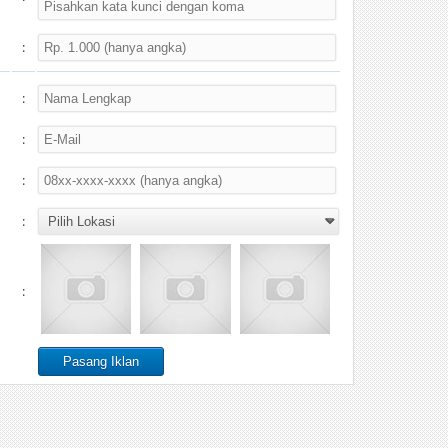
:
:
:
:
:
: