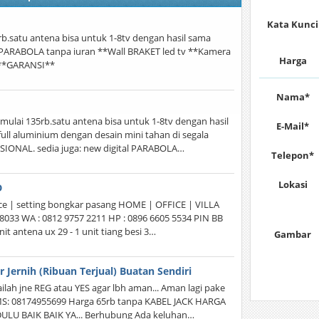
Kata Kunci
rb.satu antena bisa untuk 1-8tv dengan hasil sama
l PARABOLA tanpa iuran **Wall BRAKET led tv **Kamera
Harga
 **GARANSI**
Nama*
mulai 135rb.satu antena bisa untuk 1-8tv dengan hasil
E-Mail*
ll aluminium dengan desain mini tahan di segala
SIONAL. sedia juga: new digital PARABOLA…
Telepon*
Lokasi
D
ce | setting bongkar pasang HOME | OFFICE | VILLA
8033 WA : 0812 9757 2211 HP : 0896 6605 5534 PIN BB
t antena ux 29 - 1 unit tiang besi 3…
Gambar
 Jernih (Ribuan Terjual) Buatan Sendiri
lah jne REG atau YES agar lbh aman... Aman lagi pake
MS: 08174955699 Harga 65rb tanpa KABEL JACK HARGA
 DULU BAIK BAIK YA... Berhubung Ada keluhan…