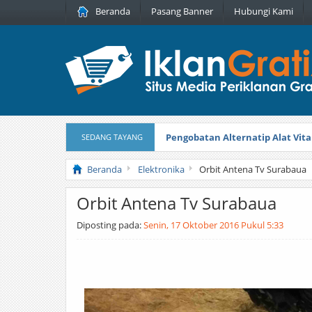
Beranda
Pasang Banner
Hubungi Kami
Pengobatan Alternatip Alat Vita
SEDANG TAYANG
Pita Cantik Pesona
Diterbitkan pada
Beranda
Elektronika
Orbit Antena Tv Surabaua
Orbit Antena Tv Surabaua
Diposting pada:
Senin, 17 Oktober 2016 Pukul 5:33