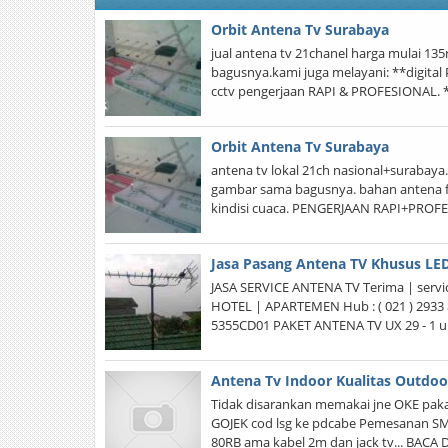
Orbit Antena Tv Surabaya
jual antena tv 21chanel harga mulai 135
bagusnya.kami juga melayani: **digita
cctv pengerjaan RAPI & PROFESIONAL.
Orbit Antena Tv Surabaya
antena tv lokal 21ch nasional+surabaya.
gambar sama bagusnya. bahan antena fu
kindisi cuaca. PENGERJAAN RAPI+PROFE
Jasa Pasang Antena TV Khusus LE
JASA SERVICE ANTENA TV Terima | servi
HOTEL | APARTEMEN Hub : ( 021 ) 2933 
5355CD01 PAKET ANTENA TV UX 29 - 1 uni
Antena Tv Indoor Kualitas Outdoor
Tidak disarankan memakai jne OKE pakai
GOJEK cod lsg ke pdcabe Pemesanan S
80RB ama kabel 2m dan jack tv... BACA