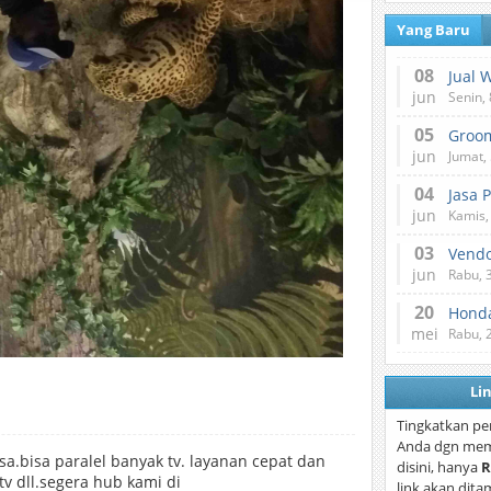
Yang Baru
08
Jual 
jun
Senin, 
05
jun
Jumat, 
04
Jasa 
jun
Kamis,
03
Vend
jun
Rabu, 
20
Honda
mei
Rabu, 
Li
Tingkatkan pe
Anda dgn mem
sa.bisa paralel banyak tv. layanan cepat dan
disini, hanya
R
tv dll.segera hub kami di
link akan dita