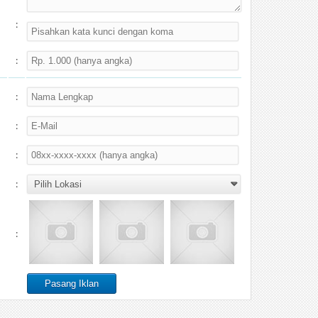
:
:
:
:
:
:
: