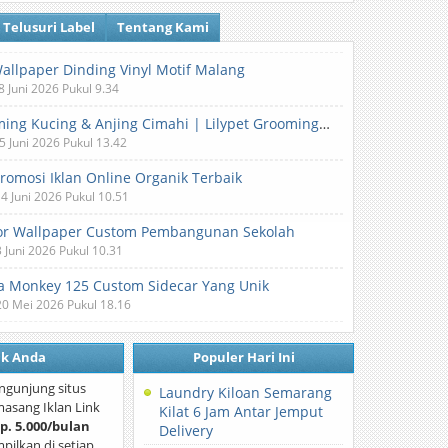
Telusuri Label
Tentang Kami
Wallpaper Dinding Vinyl Motif Malang
8 Juni 2026 Pukul 9.34
Grooming Kucing & Anjing Cimahi | Lilypet Grooming & Pet Hotel
5 Juni 2026 Pukul 13.42
Promosi Iklan Online Organik Terbaik
 4 Juni 2026 Pukul 10.51
or Wallpaper Custom Pembangunan Sekolah
3 Juni 2026 Pukul 10.31
 Monkey 125 Custom Sidecar Yang Unik
20 Mei 2026 Pukul 18.16
nk Anda
Populer Hari Ini
ngunjung situs
Laundry Kiloan Semarang
asang Iklan Link
Kilat 6 Jam Antar Jemput
p. 5.000/bulan
Delivery
mpilkan di setiap