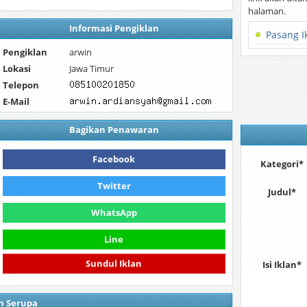
halaman.
Informasi Pengiklan
Pasang I
Pengiklan
arwin
Lokasi
Jawa Timur
Telepon
E-Mail
Bagikan Penawaran
Facebook
Kategori*
Twitter
Judul*
WhatsApp
Line
Isi Iklan*
Sundul Iklan
n Serupa