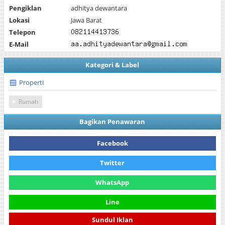
Pengiklan
adhitya dewantara
Lokasi
Jawa Barat
Telepon
E-Mail
Kategori & Label
Properti
Rumah
Bagikan Penawaran
Facebook
Twitter
WhatsApp
Line
Sundul Iklan