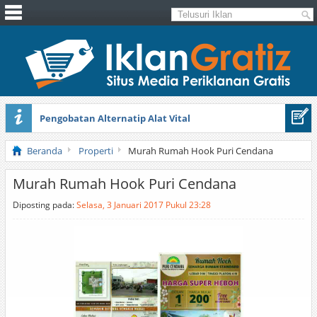
Pengobatan Alternatip Alat Vital
Pita Cantik Pesona
Beranda
Properti
Murah Rumah Hook Puri Cendana
Murah Rumah Hook Puri Cendana
Diposting pada:
Selasa, 3 Januari 2017 Pukul 23:28