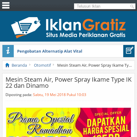
Pengobatan Alternatip Alat Vital
Pita Cantik Pesona
Beranda
Otomotif
Mesin Steam Air, Power Spray Ikame Type IK 22 dan Dinamo
Mesin Steam Air, Power Spray Ikame Type IK
22 dan Dinamo
Diposting pada:
Sabtu, 19 Mei 2018 Pukul 10:03