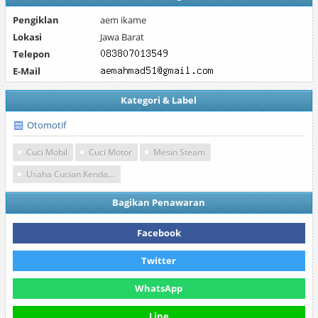
Pengiklan
aem ikame
Lokasi
Jawa Barat
Telepon
E-Mail
Kategori & Label
Otomotif
Cuci Mobil
Cuci Motor
Mesin Steam
Usaha Cucian Kendaraan
Bagikan Penawaran
Facebook
Twitter
WhatsApp
Line