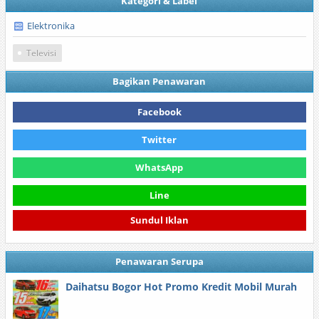
Kategori & Label
Elektronika
Televisi
Bagikan Penawaran
Facebook
Twitter
WhatsApp
Line
Sundul Iklan
Penawaran Serupa
Daihatsu Bogor Hot Promo Kredit Mobil Murah