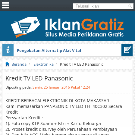
Pengobatan Alternatip Alat Vital
Pita Cantik Pesona
Beranda
Elektronika
Kredit TV LED Panasonic
Kredit TV LED Panasonic
Diposting pada:
Senin, 25 Januari 2016 Pukul 12:24
KREDIT BERBAGAI ELEKTRONIK DI KOTA MAKASSAR
Kami memasarkan PANASONIC TV LED TH- 40C302 Secara
Kredit
Persyartan Kredit :
1). Foto copy KTP Suami + Istri + Kartu Keluarga
2). Proses kredit disurvey oleh Perusahaan Pembiayaan
3). Dan bila ACC, Maka barang akan segera di antar