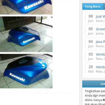
Yang Baru
08
Jual 
jun
Senin, 
05
jun
Jumat, 
04
Jasa 
jun
Kamis,
03
Vend
jun
Rabu, 
20
Honda
mei
Rabu, 
Li
Tingkatkan pe
Anda dgn mem
disini, hanya
R
link akan dita