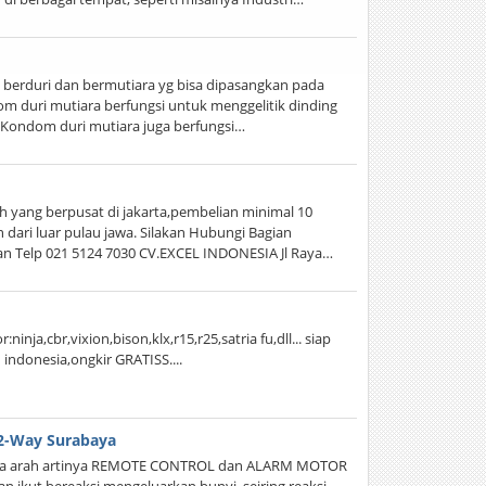
 berduri dan bermutiara yg bisa dipasangkan pada
om duri mutiara berfungsi untuk menggelitik dinding
, Kondom duri mutiara juga berfungsi…
h yang berpusat di jakarta,pembelian minimal 10
dari luar pulau jawa. Silakan Hubungi Bagian
n Telp 021 5124 7030 CV.EXCEL INDONESIA Jl Raya…
ninja,cbr,vixion,bison,klx,r15,r25,satria fu,dll... siap
indonesia,ongkir GRATISS....
2-Way Surabaya
 dua arah artinya REMOTE CONTROL dan ALARM MOTOR