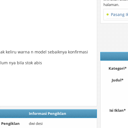
halaman.
d
Pasang I
ak keliru warna n model sebaiknya konfirmasi
lum nya bila stok abis
Kategori*
Judul*
Isi Iklan*
Informasi Pengiklan
Pengiklan
dwi desi