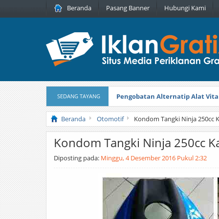
Beranda
Pasang Banner
Hubungi Kami
Pengobatan Alternatip Alat Vita
SEDANG TAYANG
Pita Cantik Pesona
Diterbitkan pada
Beranda
Otomotif
Kondom Tangki Ninja 250cc 
Kondom Tangki Ninja 250cc 
Diposting pada:
Minggu, 4 Desember 2016 Pukul 2:32