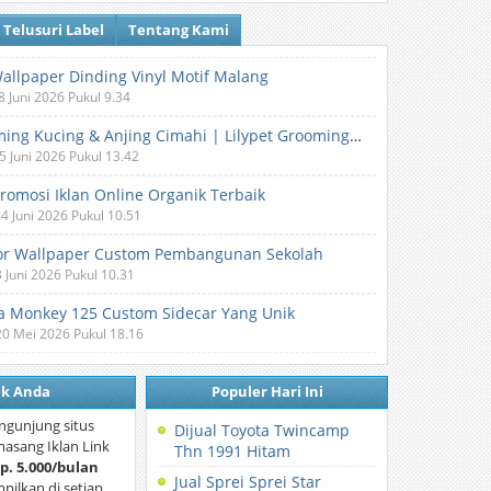
Telusuri Label
Tentang Kami
Wallpaper Dinding Vinyl Motif Malang
8 Juni 2026 Pukul 9.34
Grooming Kucing & Anjing Cimahi | Lilypet Grooming & Pet Hotel
5 Juni 2026 Pukul 13.42
Promosi Iklan Online Organik Terbaik
 4 Juni 2026 Pukul 10.51
or Wallpaper Custom Pembangunan Sekolah
3 Juni 2026 Pukul 10.31
 Monkey 125 Custom Sidecar Yang Unik
20 Mei 2026 Pukul 18.16
nk Anda
Populer Hari Ini
ngunjung situs
Dijual Toyota Twincamp
asang Iklan Link
Thn 1991 Hitam
p. 5.000/bulan
Jual Sprei Sprei Star
mpilkan di setiap