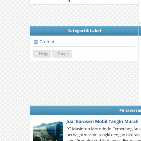
Kategori & Label
Otomotif
Ninja
Tangki
Penawara
Jual Karoseri Mobil Tangki Murah
PT.Masinton Motorindo Cemerlang Ada
berbagai macam tangki dengan ukuran d
kami Produksi sudah banyak digunakan d