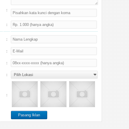
:
:
:
:
:
:
: