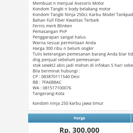
Membuat n menjual Asesoris Motor
Kondom Tangki n body belakang motor
Kondom Tangki Ninja 250cc Karbu Model Tankpa
Bahan Full Fiber Kwalitas Terbaik
Fernis merk Blinken
Pemasangan PnP
Penggarapan sangat halus
Warna sesuai permintaan Anda
Harga 300 ribu n belum ongkir
Tulis keterangan pemesanan barang Anda biar tid
dng penjual sebelum pemesanan
stok sewkt2 abis jadi mohon di infokan 5 hari sebe
Bila berminat hubungi :
CP : 083870111540 Desi
BB : 7FA6B8AC
WA : 081517100076
Tangerang-Kota
kondom ninja 250 karbu jawa timur
Harga
Rp. 300.000